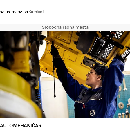
Kamioni
Slobodna radna mesta
Volvo Trucks Srbija - kontakti
Volvo Trucks prodavnica
Prijavljivanje
Srbija
Transportna rešenja
Kamioni
Usluge
Kampanje
Dealer locator
Vesti
O nama
Volvo Truck Builder
Javite nam se
AUTOMEHANIČAR