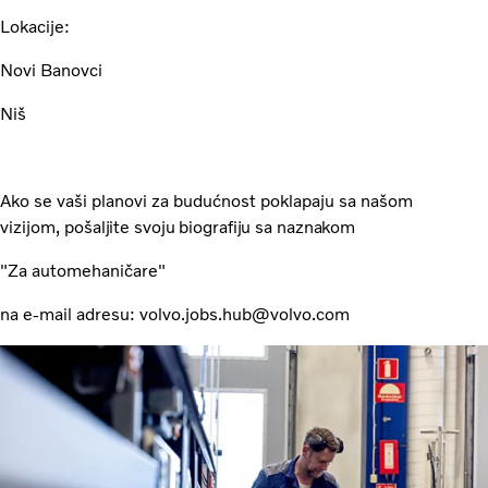
Lokacije:
Novi Banovci
Niš
Ako se vaši planovi za budućnost poklapaju sa našom
vizijom,
pošaljite svoju biografiju sa naznakom
"Za automehaničare"
na e-mail adresu:
volvo.jobs.hub@volvo.com