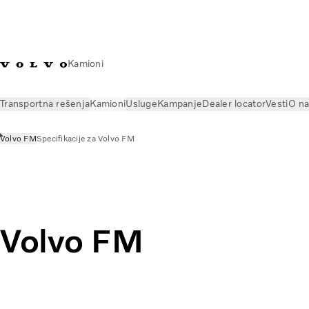
Kamioni
Transportna rešenja
Kamioni
Usluge
Kampanje
Dealer locator
Vesti
O n
Volvo FM
Specifikacije za Volvo FM
Kamioni
Svi modeli
Volvo FM
Volvo FM