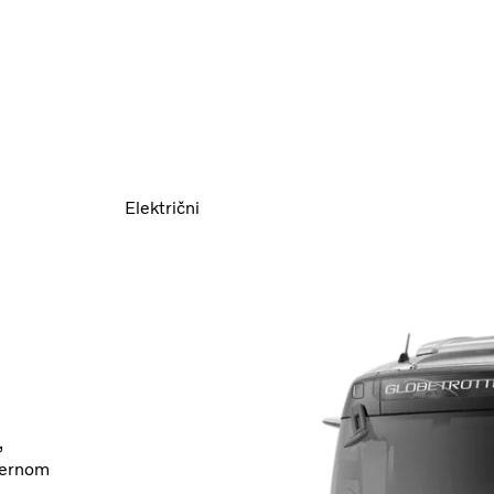
Električni
,
sternom