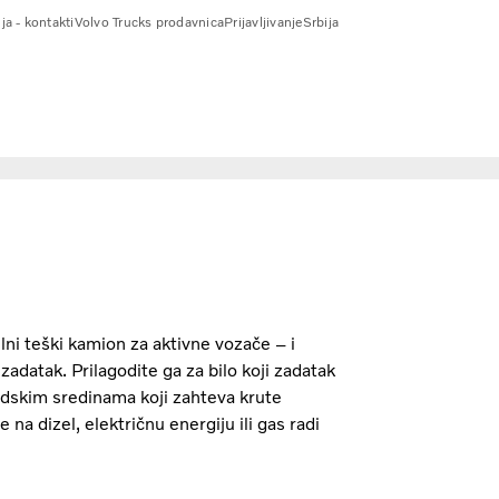
ja - kontakti
Volvo Trucks prodavnica
Prijavljivanje
Srbija
ilni teški kamion za aktivne vozače – i
datak. Prilagodite ga za bilo koji zadatak
radskim sredinama koji zahteva krute
na dizel, električnu energiju ili gas radi