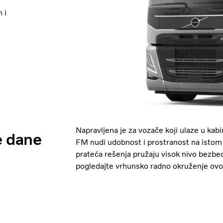
 i
Napravljena je za vozače koji ulaze u kabin
e dane
FM nudi udobnost i prostranost na istom ni
prateća rešenja pružaju visok nivo bezbe
pogledajte vrhunsko radno okruženje ovog