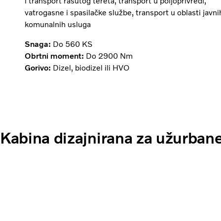
i transport rasutog tereta, transport u poljoprivredi,
vatrogasne i spasilačke službe, transport u oblasti javnih
komunalnih usluga
Snaga:
Do 560 KS
Obrtni moment:
Do 2900 Nm
Gorivo:
Dizel, biodizel ili HVO
Kabina dizajnirana za užurban