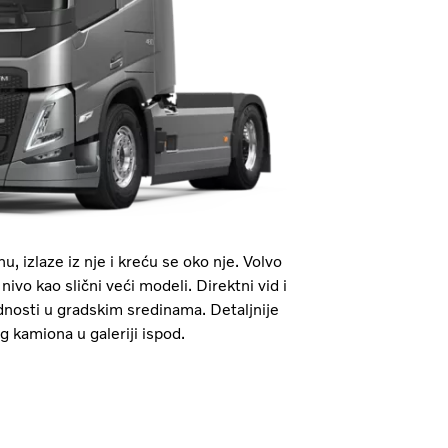
u, izlaze iz nje i kreću se oko nje. Volvo
vo kao slični veći modeli. Direktni vid i
dnosti u gradskim sredinama. Detaljnije
 kamiona u galeriji ispod.