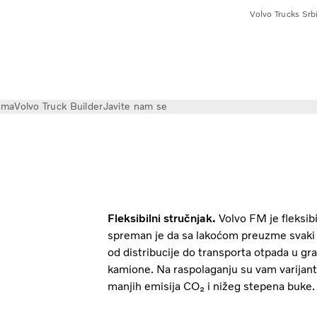
Volvo Trucks Srbi
ama
Volvo Truck Builder
Javite nam se
Fleksibilni stručnjak.
Volvo FM je fleksib
spreman je da sa lakoćom preuzme svaki za
od distribucije do transporta otpada u g
kamione. Na raspolaganju su vam varijante 
manjih emisija CO₂ i nižeg stepena buke.