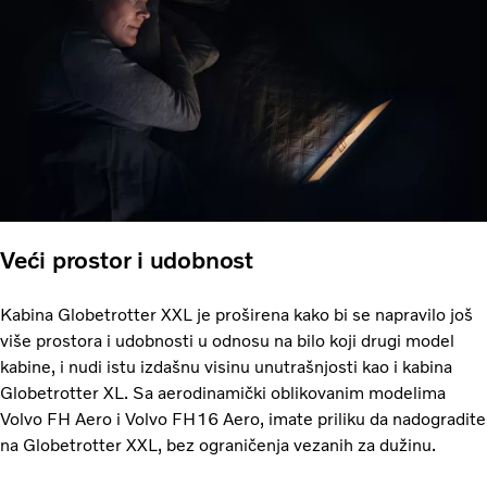
Veći prostor i udobnost
Kabina Globetrotter XXL je proširena kako bi se napravilo još
više prostora i udobnosti u odnosu na bilo koji drugi model
kabine, i nudi istu izdašnu visinu unutrašnjosti kao i kabina
Globetrotter XL. Sa aerodinamički oblikovanim modelima
Volvo FH Aero i Volvo FH16 Aero, imate priliku da nadogradite
na Globetrotter XXL, bez ograničenja vezanih za dužinu.