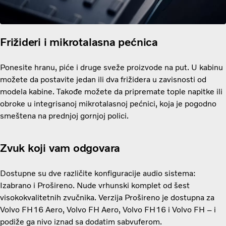
Frižideri i mikrotalasna pećnica
Ponesite hranu, piće i druge sveže proizvode na put. U kabinu
možete da postavite jedan ili dva frižidera u zavisnosti od
modela kabine. Takođe možete da pripremate tople napitke ili
obroke u integrisanoj mikrotalasnoj pećnici, koja je pogodno
smeštena na prednjoj gornjoj polici.
Zvuk koji vam odgovara
Dostupne su dve različite konfiguracije audio sistema:
Izabrano i Prošireno. Nude vrhunski komplet od šest
visokokvalitetnih zvučnika. Verzija Prošireno je dostupna za
Volvo FH16 Aero, Volvo FH Aero, Volvo FH16 i Volvo FH – i
podiže ga nivo iznad sa dodatim sabvuferom.