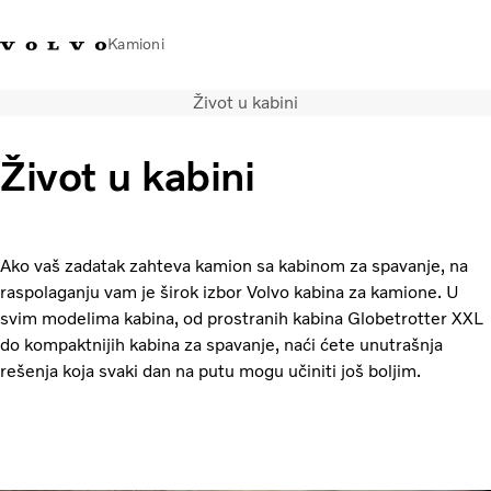
Kamioni
Život u kabini
Volvo Trucks Srbija - kontakti
Volvo Trucks prodavnica
Prijavljivanje
Srbija
Život u kabini
Transportna rešenja
Kamioni
Usluge
Ako vaš zadatak zahteva kamion sa kabinom za spavanje, na
Kampanje
raspolaganju vam je širok izbor Volvo kabina za kamione. U
Dealer locator
svim modelima kabina, od prostranih kabina Globetrotter XXL
Vesti
do kompaktnijih kabina za spavanje, naći ćete unutrašnja
O nama
rešenja koja svaki dan na putu mogu učiniti još boljim.
Volvo Truck Builder
Javite nam se