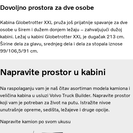
Dovoljno prostora za dve osobe
Kabina Globetrotter XXL pruža još prijatnije spavanje za dve
osobe u širem i dužem donjem ležaju – zahvaljujući dužoj
kabini. Ležaj u kabini Globetrotter XXL je dugačak 213 cm.
Širine dela za glavu, srednjeg dela i dela za stopala iznose
99/106,5/91 cm.
Napravite prostor u kabini
Na raspolaganju vam je naš čitav asortiman modela kamiona i
veličina kabina u usluzi Volvo Truck Builder. Napravite prostor
koji vam je potreban za život na putu. Istražite nivoe
unutrašnje opreme, sedišta, ležajeve i druge opcije.
Napravite kamion po svom ukusu