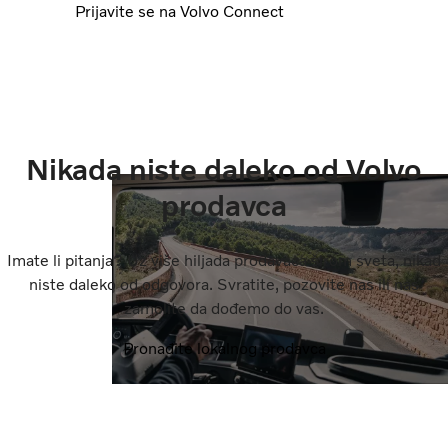
Prijavite se na Volvo Connect
Nikada niste daleko od Volvo
prodavca
Imate li pitanja? Uz više hiljada prodavaca širom sveta, nikad
niste daleko od odgovora. Svratite, pozovite nas ili nas
zamolite da dođemo do vas.
Pronađite lokalnog prodavca