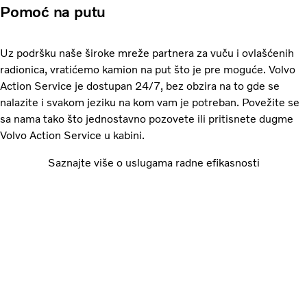
Pomoć na putu
Uz podršku naše široke mreže partnera za vuču i ovlašćenih
radionica, vratićemo kamion na put što je pre moguće. Volvo
Action Service je dostupan 24/7, bez obzira na to gde se
nalazite i svakom jeziku na kom vam je potreban. Povežite se
sa nama tako što jednostavno pozovete ili pritisnete dugme
Volvo Action Service u kabini.
Saznajte više o uslugama radne efikasnosti