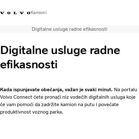
Kamioni
Digitalne usluge radne efikasnosti
Volvo Trucks Srbija - kontakti
Volvo Trucks prodavnica
Prijavljivanje
Srbija
Digitalne usluge radne
Transportna rešenja
efikasnosti
Kamioni
Usluge
Kampanje
Dealer locator
Kada ispunjavate obećanja, važan je svaki minut.
Na portalu
Vesti
Volvo Connect ćete pronaći niz vodećih digitalnih usluga koje
O nama
će vam pomoći da zadržite kamion na putu i povećate
Volvo Truck Builder
produktivnost voznog parka.
Javite nam se