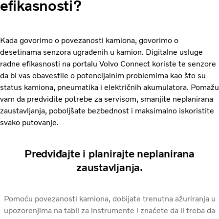
efikasnosti?
Kada govorimo o povezanosti kamiona, govorimo o
desetinama senzora ugrađenih u kamion. Digitalne usluge
radne efikasnosti na portalu Volvo Connect koriste te senzore
da bi vas obavestile o potencijalnim problemima kao što su
status kamiona, pneumatika i električnih akumulatora. Pomažu
vam da predvidite potrebe za servisom, smanjite neplanirana
zaustavljanja, poboljšate bezbednost i maksimalno iskoristite
svako putovanje.
Predviđajte i planirajte neplanirana
zaustavljanja.
Pomoću povezanosti kamiona, dobijate trenutna ažuriranja u
upozorenjima na tabli za instrumente i znaćete da li treba da