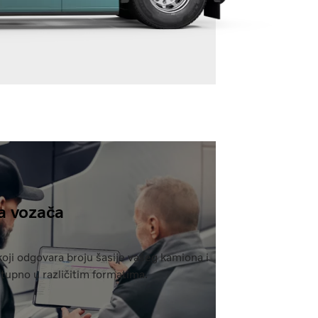
a vozača
koji odgovara broju šasije vašeg kamiona i
tupno u različitim formatima.