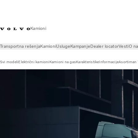
Kamioni
Transportna rešenja
Kamioni
Usluge
Kampanje
Dealer locator
Vesti
O n
Svi modeli
Električni kamioni
Kamioni na gas
Karakteristike
Informacije
Asortiman 