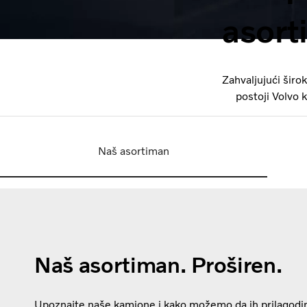
asort
Zahvaljujući šir
postoji Volvo 
Naš asortiman
Naš asortiman. Proširen.
Upoznajte naše kamione i kako možemo da ih prilagod