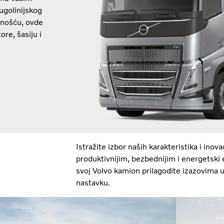
ugolinijskog
tnošću, ovde
re, šasiju i
Istražite izbor naših karakteristika i inov
produktivnijim, bezbednijim i energetski 
svoj Volvo kamion prilagodite izazovima u
nastavku.