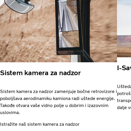
I-Sa
Sistem kamera za nadzor
Ušteda
Sistem kamera za nadzor zamenjuje bočne retrovizore i
potroš
poboljšava aerodinamiku kamiona radi uštede energije.
transp
Takođe otvara vaše vidno polje u dobrim i izazovnim
dalje 
uslovima.
Istražite naš sistem kamera za nadzor