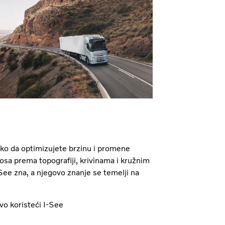
ako da optimizujete brzinu i promene
sa prema topografiji, krivinama i kružnim
ee zna, a njegovo znanje se temelji na
vo koristeći I-See