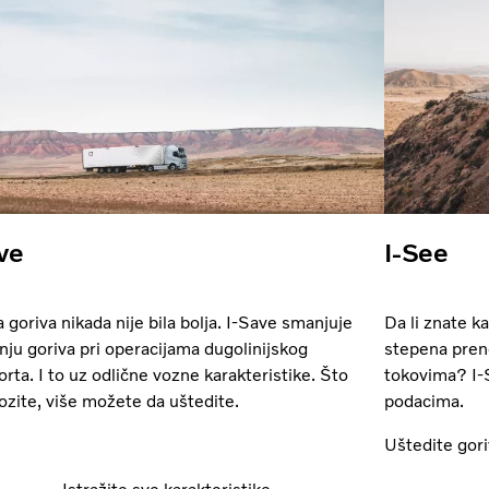
ve
I-See
 goriva nikada nije bila bolja. I-Save smanjuje
Da li znate k
nju goriva pri operacijama dugolinijskog
stepena preno
orta. I to uz odlične vozne karakteristike. Što
tokovima? I-S
vozite, više možete da uštedite.
podacima.
Uštedite gori