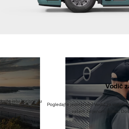
Vodič z
kujte istu korisničku
Pogledajte jedinstveni Vodič za vozača 
on.
vašem željenom jeziku. Dos