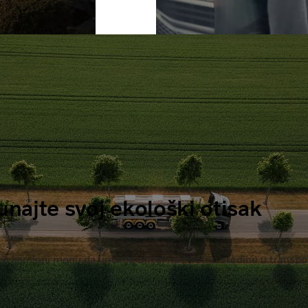
unajte svoj ekološki otisak
aši kamioni mogu da umanje uticaj na životnu sredinu u transp