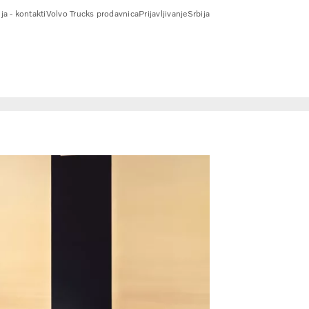
ja - kontakti
Volvo Trucks prodavnica
Prijavljivanje
Srbija