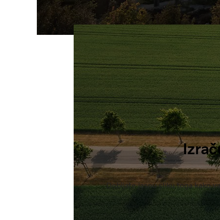
Izrač
Dobijate jasnu sliku toga kako v