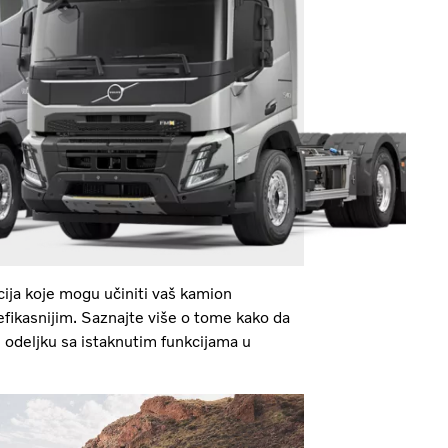
acija koje mogu učiniti vaš kamion
efikasnijim. Saznajte više o tome kako da
 odeljku sa istaknutim funkcijama u