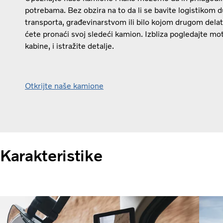
potrebama. Bez obzira na to da li se bavite logistikom d
transporta, građevinarstvom ili bilo kojom drugom dela
ćete pronaći svoj sledeći kamion. Izbliza pogledajte moto
kabine, i istražite detalje.
Otkrijte naše kamione
Karakteristike