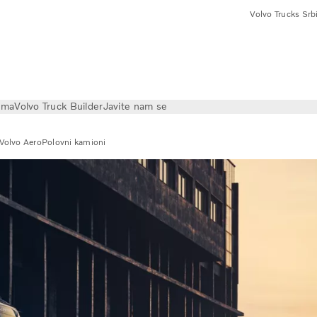
Volvo Trucks Srbi
ama
Volvo Truck Builder
Javite nam se
Volvo Aero
Polovni kamioni