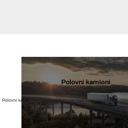
Polovni kamioni
Polovni kamioni naših prodavaca se rigorozno pregledaju. Oče
podršku i pomoć kao da kupujete novi kami
Pročitajte više o polovnim kamionima