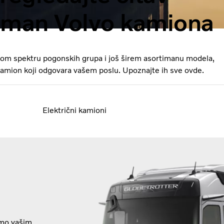
iman Volvo kamiona
okom spektru pogonskih grupa i još širem asortimanu modela,
kamion koji odgovara vašem poslu. Upoznajte ih sve ovde.
Električni kamioni
imo vašim