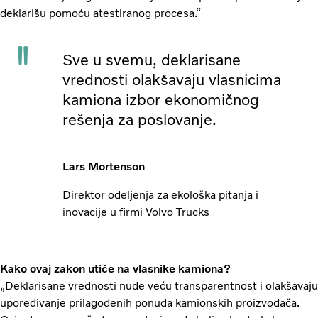
deklarišu pomoću atestiranog procesa.“
Sve u svemu, deklarisane
vrednosti olakšavaju vlasnicima
kamiona izbor ekonomičnog
rešenja za poslovanje.
Lars Mortenson
Direktor odeljenja za ekološka pitanja i
inovacije u firmi Volvo Trucks
Kako ovaj zakon utiče na vlasnike kamiona?
„Deklarisane vrednosti nude veću transparentnost i olakšavaju
upoređivanje prilagođenih ponuda kamionskih proizvođača.