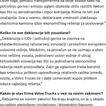
Osim toga, pomažu transporterima da bolje shvate kako na
potrošnju goriva i emisiju ugljen-dioksida utiču različiti faktori
kao što su aerodinamika i otpor kotrljanja. Klima će biti sve
značajnija. Sve u svemu, deklarisane vrednosti olakšavaju
vlasnicima kamiona izbor ekonomičnog rešenja za poslovanje.“
Koliko će ove deklaracije biti pouzdane?
„Deklaracija o CO
i potrošnji goriva se zasniva na
2
standardizovanoj računarskoj simulaciji i prosečnim evropskim
uslovima vožnje. Međutim, za proračun se ne uzimaju u obzir
nivo veštine vozača, jedinstveni uslovi vožnje ili uticaj
tehnoloških inovacija kao što su jedinstvena ekonomična
rešenja nekih proizvođača. Zato ga uglavnom treba koristiti
kao smernicu prilikom upoređivanja relativnih razlika između
vozila, a Volvo Trucks će i dalje usmeravati kupce prilikom
izbora najboljeg rešenja.“
Kakav je stav firme Volvo Trucks u vezi sa novim zakonom?
„Radujemo se novom zakonu! Na kraju krajeva, on je u skladu
sa našom ekološkom inicijativom i klimatskim fokusom.