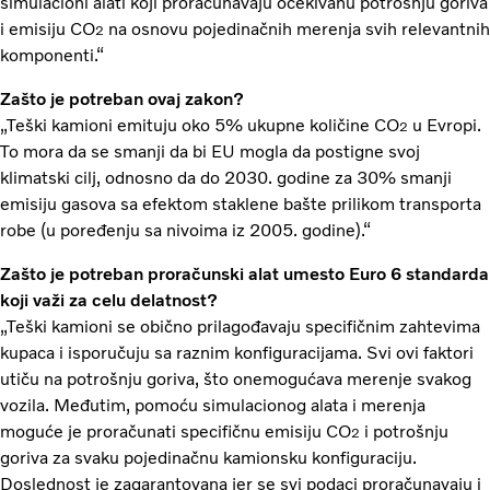
simulacioni alati koji proračunavaju očekivanu potrošnju goriva
i emisiju CO
na osnovu pojedinačnih merenja svih relevantnih
2
komponenti.“
Zašto je potreban ovaj zakon?
„Teški kamioni emituju oko 5% ukupne količine CO
u Evropi.
2
To mora da se smanji da bi EU mogla da postigne svoj
klimatski cilj, odnosno da do 2030. godine za 30% smanji
emisiju gasova sa efektom staklene bašte prilikom transporta
robe (u poređenju sa nivoima iz 2005. godine).“
Zašto je potreban proračunski alat umesto Euro 6 standarda
koji važi za celu delatnost?
„Teški kamioni se obično prilagođavaju specifičnim zahtevima
kupaca i isporučuju sa raznim konfiguracijama. Svi ovi faktori
utiču na potrošnju goriva, što onemogućava merenje svakog
vozila. Međutim, pomoću simulacionog alata i merenja
moguće je proračunati specifičnu emisiju CO
i potrošnju
2
goriva za svaku pojedinačnu kamionsku konfiguraciju.
Doslednost je zagarantovana jer se svi podaci proračunavaju i