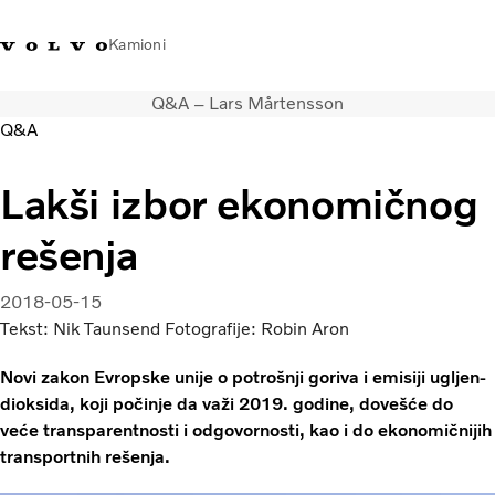
Kamioni
Q&A – Lars Mårtensson
Volvo Trucks Srbija - kontakti
Volvo Trucks prodavnica
Prijavljivanje
Srbija
Q&A
Transportna rešenja
Lakši izbor ekonomičnog
Kamioni
rešenja
Usluge
Kampanje
Dealer locator
2018-05-15
Vesti
Tekst: Nik Taunsend Fotografije: Robin Aron
O nama
Novi zakon Evropske unije o potrošnji goriva i emisiji ugljen-
Volvo Truck Builder
dioksida, koji počinje da važi 2019. godine, dovešće do
Javite nam se
veće transparentnosti i odgovornosti, kao i do ekonomičnijih
transportnih rešenja.