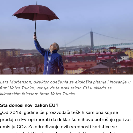
Lars Mortenson, direktor odeljenja za ekološka pitanja i inovacije u
firmi Volvo Trucks, veruje da je novi zakon EU u skladu sa
klimatskim fokusom firme Volvo Trucks.
Šta donosi novi zakon EU?
„Od 2019. godine će proizvođači teških kamiona koji se
prodaju u Evropi morati da deklarišu njihovu potrošnju goriva i
emisiju CO
. Za određivanje ovih vrednosti koristiće se
2