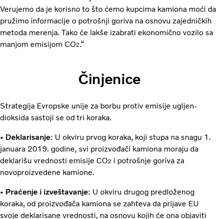
Verujemo da je korisno to što ćemo kupcima kamiona moći da
pružimo informacije o potrošnji goriva na osnovu zajedničkih
metoda merenja. Tako će lakše izabrati ekonomično vozilo sa
manjom emisijom CO
.“
2
Činjenice
Strategija Evropske unije za borbu protiv emisije ugljen-
dioksida sastoji se od tri koraka.
•
Deklarisanje
: U okviru prvog koraka, koji stupa na snagu 1.
januara 2019. godine, svi proizvođači kamiona moraju da
deklarišu vrednosti emisije CO
i potrošnje goriva za
2
novoproizvedene kamione.
•
Praćenje i izveštavanje
: U okviru drugog predloženog
koraka, od proizvođača kamiona se zahteva da prijave EU
svoje deklarisane vrednosti, na osnovu kojih će ona objaviti