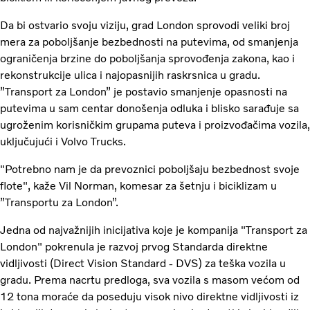
Da bi ostvario svoju viziju, grad London sprovodi veliki broj
mera za poboljšanje bezbednosti na putevima, od smanjenja
ograničenja brzine do poboljšanja sprovođenja zakona, kao i
rekonstrukcije ulica i najopasnijih raskrsnica u gradu.
”Transport za London” je postavio smanjenje opasnosti na
putevima u sam centar donošenja odluka i blisko sarađuje sa
ugroženim korisničkim grupama puteva i proizvođačima vozila,
uključujući i Volvo Trucks.
"Potrebno nam je da prevoznici poboljšaju bezbednost svoje
flote", kaže Vil Norman, komesar za šetnju i biciklizam u
”Transportu za London”.
Jedna od najvažnijih inicijativa koje je kompanija "Transport za
London" pokrenula je razvoj prvog Standarda direktne
vidljivosti (Direct Vision Standard - DVS) za teška vozila u
gradu. Prema nacrtu predloga, sva vozila s masom većom od
12 tona moraće da poseduju visok nivo direktne vidljivosti iz