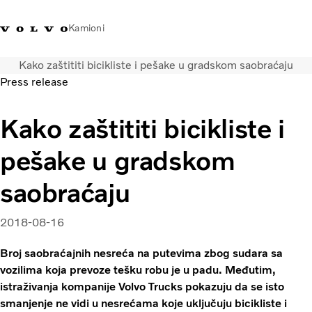
Kamioni
Kako zaštititi bicikliste i pešake u gradskom saobraćaju
Volvo Trucks Srbija - kontakti
Volvo Trucks prodavnica
Prijavljivanje
Srbija
Press release
Transportna rešenja
Kako zaštititi bicikliste i
Kamioni
pešake u gradskom
Usluge
Kampanje
saobraćaju
Dealer locator
Vesti
2018-08-16
O nama
Volvo Truck Builder
Broj saobraćajnih nesreća na putevima zbog sudara sa
Javite nam se
vozilima koja prevoze tešku robu je u padu. Međutim,
istraživanja kompanije Volvo Trucks pokazuju da se isto
smanjenje ne vidi u nesrećama koje uključuju bicikliste i