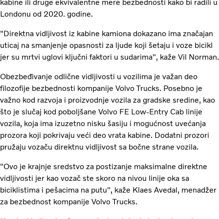
kabine ili druge ekvivalentne mere bezbednosti kako bi radili u
Londonu od 2020. godine.
"Direktna vidljivost iz kabine kamiona dokazano ima značajan
uticaj na smanjenje opasnosti za ljude koji šetaju i voze bicikl
jer su mrtvi uglovi ključni faktori u sudarima", kaže Vil Norman.
Obezbeđivanje odlične vidljivosti u vozilima je važan deo
filozofije bezbednosti kompanije Volvo Trucks. Posebno je
važno kod razvoja i proizvodnje vozila za gradske sredine, kao
što je slučaj kod poboljšane Volvo FE Low-Entry Cab linije
vozila, koja ima izuzetno nisku šasiju i mogućnost uvećanja
prozora koji pokrivaju veći deo vrata kabine. Dodatni prozori
pružaju vozaču direktnu vidljivost sa bočne strane vozila.
"Ovo je krajnje sredstvo za postizanje maksimalne direktne
vidljivosti jer kao vozač ste skoro na nivou linije oka sa
biciklistima i pešacima na putu", kaže Klaes Avedal, menadžer
za bezbednost kompanije Volvo Trucks.