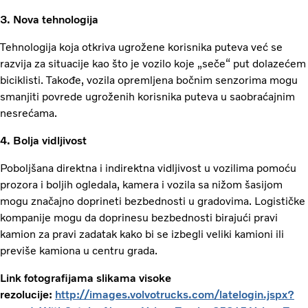
3. Nova tehnologija
Tehnologija koja otkriva ugrožene korisnika puteva već se
razvija za situacije kao što je vozilo koje „seče“ put dolazećem
biciklisti. Takođe, vozila opremljena bočnim senzorima mogu
smanjiti povrede ugroženih korisnika puteva u saobraćajnim
nesrećama.
4. Bolja vidljivost
Poboljšana direktna i indirektna vidljivost u vozilima pomoću
prozora i boljih ogledala, kamera i vozila sa nižom šasijom
mogu značajno doprineti bezbednosti u gradovima. Logističke
kompanije mogu da doprinesu bezbednosti birajući pravi
kamion za pravi zadatak kako bi se izbegli veliki kamioni ili
previše kamiona u centru grada.
Link fotografijama slikama visoke
rezolucije:
http://images.volvotrucks.com/latelogin.jspx?