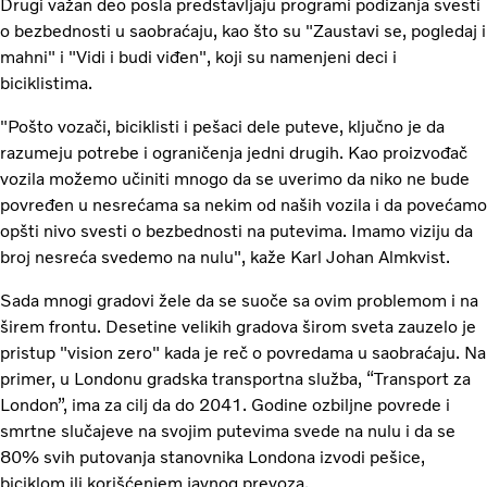
Drugi važan deo posla predstavljaju programi podizanja svesti
o bezbednosti u saobraćaju, kao što su "Zaustavi se, pogledaj i
mahni" i "Vidi i budi viđen", koji su namenjeni deci i
biciklistima.
"Pošto vozači, biciklisti i pešaci dele puteve, ključno je da
razumeju potrebe i ograničenja jedni drugih. Kao proizvođač
vozila možemo učiniti mnogo da se uverimo da niko ne bude
povređen u nesrećama sa nekim od naših vozila i da povećamo
opšti nivo svesti o bezbednosti na putevima. Imamo viziju da
broj nesreća svedemo na nulu", kaže Karl Johan Almkvist.
Sada mnogi gradovi žele da se suoče sa ovim problemom i na
širem frontu. Desetine velikih gradova širom sveta zauzelo je
pristup "vision zero" kada je reč o povredama u saobraćaju. Na
primer, u Londonu gradska transportna služba, “Transport za
London”, ima za cilj da do 2041. Godine ozbiljne povrede i
smrtne slučajeve na svojim putevima svede na nulu i da se
80% svih putovanja stanovnika Londona izvodi pešice,
biciklom ili korišćenjem javnog prevoza.