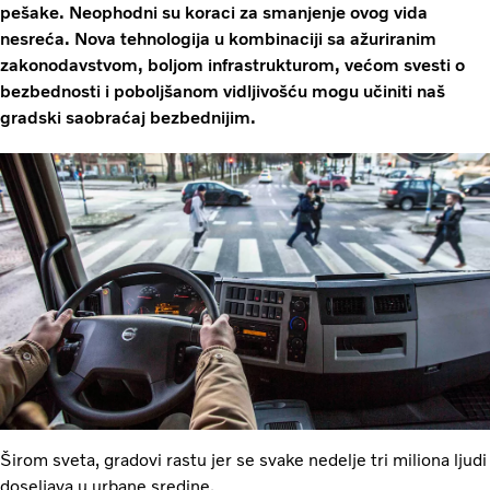
pešake. Neophodni su koraci za smanjenje ovog vida
nesreća. Nova tehnologija u kombinaciji sa ažuriranim
zakonodavstvom, boljom infrastrukturom, većom svesti o
bezbednosti i poboljšanom vidljivošću mogu učiniti naš
gradski saobraćaj bezbednijim.
Širom sveta, gradovi rastu jer se svake nedelje tri miliona ljudi
doseljava u urbane sredine.