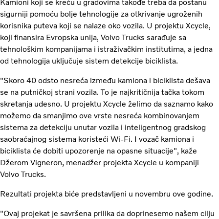
Kamioni koji se kreću u gradovima takođe treba da postanu
sigurniji pomoću bolje tehnologije za otkrivanje ugroženih
korisnika puteva koji se nalaze oko vozila. U projektu Xcycle,
koji finansira Evropska unija, Volvo Trucks sarađuje sa
tehnološkim kompanijama i istraživačkim institutima, a jedna
od tehnologija uključuje sistem detekcije biciklista.
"Skoro 40 odsto nesreća između kamiona i biciklista dešava
se na putničkoj strani vozila. To je najkritičnija tačka tokom
skretanja udesno. U projektu Xcycle želimo da saznamo kako
možemo da smanjimo ove vrste nesreća kombinovanjem
sistema za detekciju unutar vozila i inteligentnog gradskog
saobraćajnog sistema koristeći Wi-Fi. I vozač kamiona i
biciklista će dobiti upozorenje na opasne situacije", kaže
Džerom Vigneron, menadžer projekta Xcycle u kompaniji
Volvo Trucks.
Rezultati projekta biće predstavljeni u novembru ove godine.
"Ovaj projekat je savršena prilika da doprinesemo našem cilju