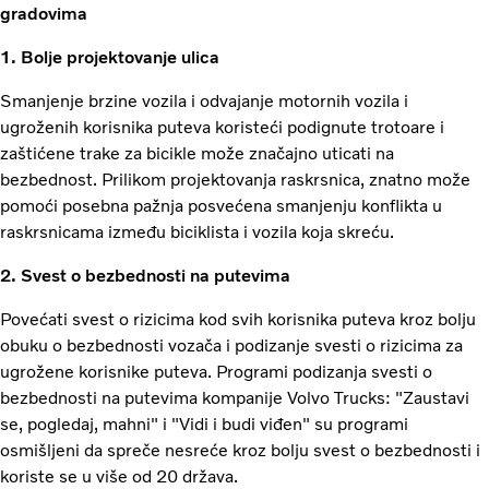
gradovima
1. Bolje projektovanje ulica
Smanjenje brzine vozila i odvajanje motornih vozila i
ugroženih korisnika puteva koristeći podignute trotoare i
zaštićene trake za bicikle može značajno uticati na
bezbednost. Prilikom projektovanja raskrsnica, znatno može
pomoći posebna pažnja posvećena smanjenju konflikta u
raskrsnicama između biciklista i vozila koja skreću.
2. Svest o bezbednosti na putevima
Povećati svest o rizicima kod svih korisnika puteva kroz bolju
obuku o bezbednosti vozača i podizanje svesti o rizicima za
ugrožene korisnike puteva. Programi podizanja svesti o
bezbednosti na putevima kompanije Volvo Trucks: "Zaustavi
se, pogledaj, mahni" i "Vidi i budi viđen" su programi
osmišljeni da spreče nesreće kroz bolju svest o bezbednosti i
koriste se u više od 20 država.