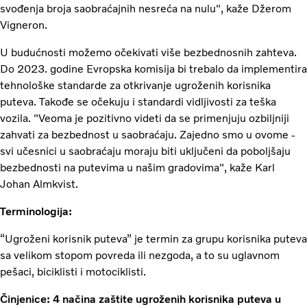
svođenja broja saobraćajnih nesreća na nulu", kaže Džerom
Vigneron.
U budućnosti možemo očekivati više bezbednosnih zahteva.
Do 2023. godine Evropska komisija bi trebalo da implementira
tehnološke standarde za otkrivanje ugroženih korisnika
puteva. Takođe se očekuju i standardi vidljivosti za teška
vozila. "Veoma je pozitivno videti da se primenjuju ozbiljniji
zahvati za bezbednost u saobraćaju. Zajedno smo u ovome -
svi učesnici u saobraćaju moraju biti uključeni da poboljšaju
bezbednosti na putevima u našim gradovima", kaže Karl
Johan Almkvist.
Terminologija:
“Ugroženi korisnik puteva” je termin za grupu korisnika puteva
sa velikom stopom povreda ili nezgoda, a to su uglavnom
pešaci, biciklisti i motociklisti.
Činjenice: 4 načina zaštite ugroženih korisnika puteva u