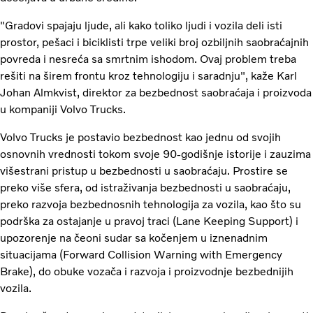
"Gradovi spajaju ljude, ali kako toliko ljudi i vozila deli isti
prostor, pešaci i biciklisti trpe veliki broj ozbiljnih saobraćajnih
povreda i nesreća sa smrtnim ishodom. Ovaj problem treba
rešiti na širem frontu kroz tehnologiju i saradnju", kaže Karl
Johan Almkvist, direktor za bezbednost saobraćaja i proizvoda
u kompaniji Volvo Trucks.
Volvo Trucks je postavio bezbednost kao jednu od svojih
osnovnih vrednosti tokom svoje 90-godišnje istorije i zauzima
višestrani pristup u bezbednosti u saobraćaju. Prostire se
preko više sfera, od istraživanja bezbednosti u saobraćaju,
preko razvoja bezbednosnih tehnologija za vozila, kao što su
podrška za ostajanje u pravoj traci (Lane Keeping Support) i
upozorenje na čeoni sudar sa kočenjem u iznenadnim
situacijama (Forward Collision Warning with Emergency
Brake), do obuke vozača i razvoja i proizvodnje bezbednijih
vozila.