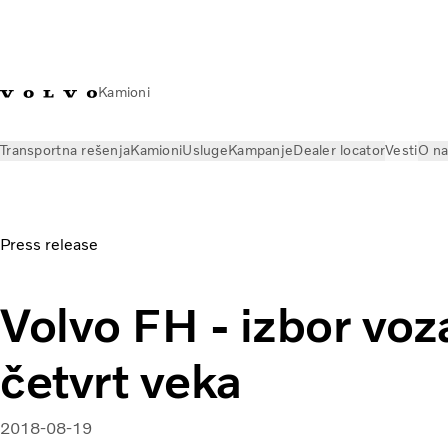
Kamioni
Transportna rešenja
Kamioni
Usluge
Kampanje
Dealer locator
Vesti
O n
Vesti
Press releases
Volvo FH - izbor vozača već četvrt vek
Press release
Volvo FH - izbor voz
četvrt veka
2018-08-19