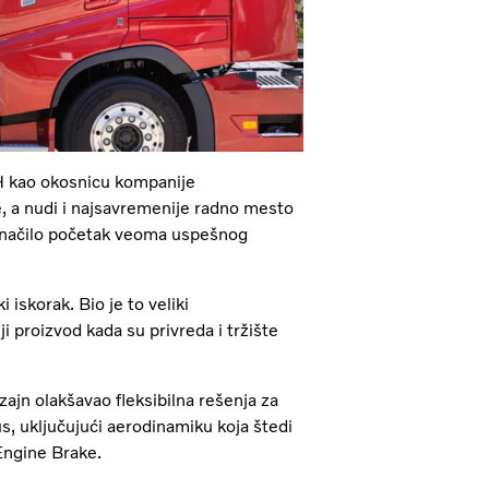
FH kao okosnicu kompanije
ce, a nudi i najsavremenije radno mesto
značilo početak veoma uspešnog
i iskorak. Bio je to veliki
i proizvod kada su privreda i tržište
izajn olakšavao fleksibilna rešenja za
s, uključujući aerodinamiku koja štedi
Engine Brake.