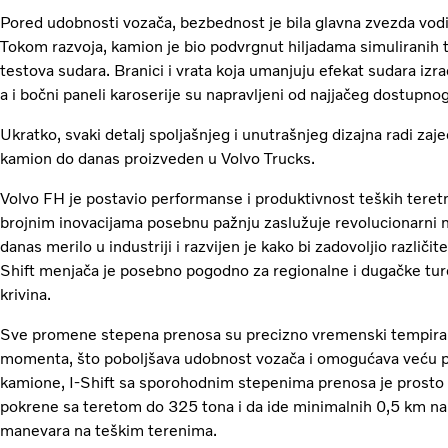
Pored udobnosti vozača, bezbednost je bila glavna zvezda vodil
Tokom razvoja, kamion je bio podvrgnut hiljadama simuliranih t
testova sudara. Branici i vrata koja umanjuju efekat sudara izr
a i bočni paneli karoserije su napravljeni od najjačeg dostupnog
Ukratko, svaki detalj spoljašnjeg i unutrašnjeg dizajna radi zaj
kamion do danas proizveden u Volvo Trucks.
Volvo FH je postavio performanse i produktivnost teških teret
brojnim inovacijama posebnu pažnju zaslužuje revolucionarni m
danas merilo u industriji i razvijen je kako bi zadovoljio različi
Shift menjača je posebno pogodno za regionalne i dugačke tur
krivina.
Sve promene stepena prenosa su precizno vremenski tempiran
momenta, što poboljšava udobnost vozača i omogućava veću p
kamione, I-Shift sa sporohodnim stepenima prenosa je prosto
pokrene sa teretom do 325 tona i da ide minimalnih 0,5 km na 
manevara na teškim terenima.