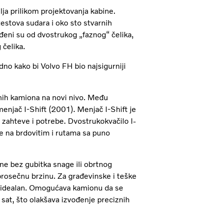
ja prilikom projektovanja kabine.
estova sudara i oko sto stvarnih
ađeni su od dvostrukog „faznog“ čelika,
 čelika.
edno kako bi Volvo FH bio najsigurniji
nih kamiona na novi nivo. Među
enjač I-Shift (2001). Menjač I-Shift je
te zahteve i potrebe. Dvostrukokvačilo I-
e na brdovitim i rutama sa puno
e bez gubitka snage ili obrtnog
rosečnu brzinu. Za građevinske i teške
 idealan. Omogućava kamionu da se
sat, što olakšava izvođenje preciznih