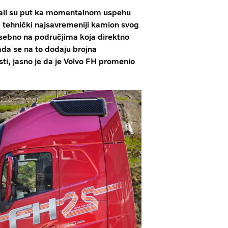
tirali su put ka momentalnom uspehu
i tehnički najsavremeniji kamion svog
 posebno na područjima koja direktno
ada se na to dodaju brojna
sti, jasno je da je Volvo FH promenio