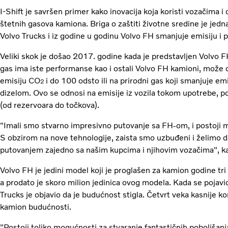
I-Shift je savršen primer kako inovacija koja koristi vozačima 
štetnih gasova kamiona. Briga o zaštiti životne sredine je jed
Volvo Trucks i iz godine u godinu Volvo FH smanjuje emisiju i 
Veliki skok je došao 2017. godine kada je predstavljen Volv
gas ima iste performanse kao i ostali Volvo FH kamioni, može d
emisiju CO
i do 100 odsto ili na prirodni gas koji smanjuje em
2
dizelom. Ovo se odnosi na emisije iz vozila tokom upotrebe, 
(od rezervoara do točkova).
"Imali smo stvarno impresivno putovanje sa FH-om, i postoji m
S obzirom na nove tehnologije, zaista smo uzbuđeni i želimo
putovanjem zajedno sa našim kupcima i njihovim vozačima", ka
Volvo FH je jedini model koji je proglašen za kamion godine tr
a prodato je skoro milion jedinica ovog modela. Kada se pojavi
Trucks je objavio da je budućnost stigla. Četvrt veka kasnije ko
kamion budućnosti.
"Postoji toliko mogućnosti za stvaranje fantastičnih poboljšanj