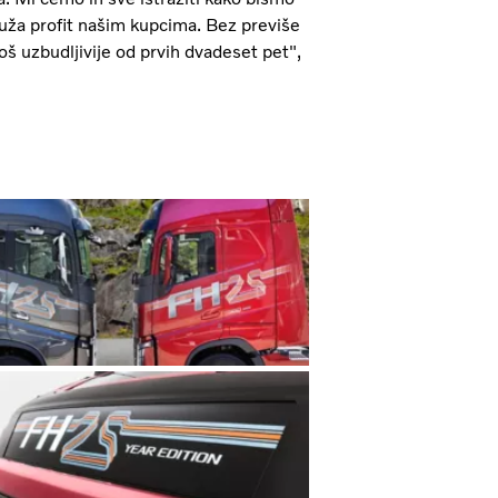
ruža profit našim kupcima. Bez previše
još uzbudljivije od prvih dvadeset pet",