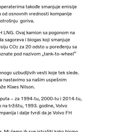
i operaterima takođe smanjuje emisije
na od osnovnih vrednosti kompanije
potrošnju goriva.
o FH LNG. Ovaj kamion sa pogonom na
a sagoreva i biogas koji smanjuje
isiju CO
za 20 odsto u poređenju sa
2
poznate pod nazivom „tank-to-wheel“
nogo uzbudljivih vesti koje tek slede.
 da nastavimo sa našim uspešnim
že Klaes Nilson.
i puta – za 1994-tu, 2000-tu i 2014-tu,
o na tržištu, 1993. godine, Volvo
mpanija i dalje tvrdi da je Volvo FH
a. Mi ćemo ih sve istražiti kako bismo