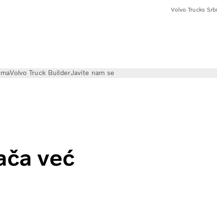
Volvo Trucks Srbi
ama
Volvo Truck Builder
Javite nam se
a
ača već