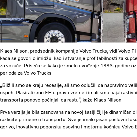
Klaes Nilson, predsednik kompanije Volvo Trucks, vidi Volvo 
kada se govori o imidžu, kao i stvaranje profitabilnosti za kup
za vozače. Priseća se kako je smelo uvođenje 1993. godine o
perioda za Volvo Trucks.
„Bližili smo se kraju recesije, ali smo odlučili da napravimo velik
uspeh. Plasirali smo FH u pravo vreme i imali smo najatraktivnij
transporta ponovo počinjali da rastu“, kaže Klaes Nilson.
Prva verzija je bila zasnovana na novoj šasiji čiji je dinamičan d
različite primene u transportu. Sve je imalo jasan poslovni foku
gorivo, inovativnu pogonsku osovinu i motornu kočnicu Volvo 