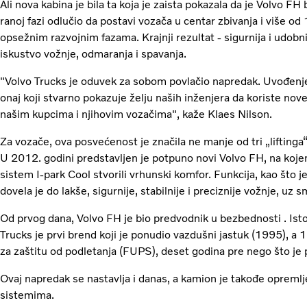
Ali nova kabina je bila ta koja je zaista pokazala da je Volvo F
ranoj fazi odlučio da postavi vozača u centar zbivanja i više o
opsežnim razvojnim fazama. Krajnji rezultat - sigurnija i udobn
iskustvo vožnje, odmaranja i spavanja.
"Volvo Trucks je oduvek za sobom povlačio napredak. Uvođenje 
onaj koji stvarno pokazuje želju naših inženjera da koriste nov
našim kupcima i njihovim vozačima", kaže Klaes Nilson.
Za vozače, ova posvećenost je značila ne manje od tri „lifting
U 2012. godini predstavljen je potpuno novi Volvo FH, na kojem
sistem I-park Cool stvorili vrhunski komfor. Funkcija, kao što
dovela je do lakše, sigurnije, stabilnije i preciznije vožnje, uz
Od prvog dana, Volvo FH je bio predvodnik u bezbednosti . Ist
Trucks je prvi brend koji je ponudio vazdušni jastuk (1995), a 
za zaštitu od podletanja (FUPS), deset godina pre nego što je
Ovaj napredak se nastavlja i danas, a kamion je takođe oprem
sistemima.