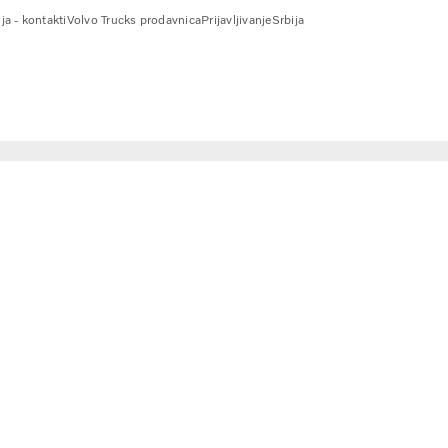
ja - kontakti
Volvo Trucks prodavnica
Prijavljivanje
Srbija