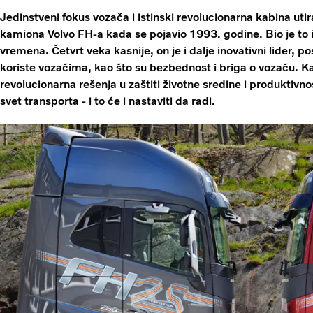
Jedinstveni fokus vozača i istinski revolucionarna kabina u
kamiona Volvo FH-a kada se pojavio 1993. godine. Bio je to 
vremena. Četvrt veka kasnije, on je i dalje inovativni lider,
koriste vozačima, kao što su bezbednost i briga o vozaču. K
revolucionarna rešenja u zaštiti životne sredine i produktivno
svet transporta - i to će i nastaviti da radi.