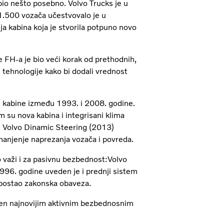
H bio nešto posebno. Volvo Trucks je u
d 1.500 vozača učestvovalo je u
ija kabina koja je stvorila potpuno novo
FH-a je bio veći korak od prethodnih,
e tehnologije kako bi dodali vrednost
a“ kabine između 1993. i 2008. godine.
 su nova kabina i integrisani klima
 je Volvo Dinamic Steering (2013)
 smanjenje naprezanja vozača i povreda.
o važi i za pasivnu bezbednost:Volvo
1996. godine uveden je i prednji sistem
 postao zakonska obaveza.
ljen najnovijim aktivnim bezbednosnim