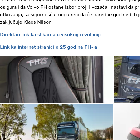
osigurali da Volvo FH ostane izbor broj 1 vozača i nastavi da p
otkrivanja, sa sigurnošću mogu reći da će naredne godine biti 
zaključuje Klaes Nilson.
Direktan link ka slikama u visokog rezoluciji
Link ka internet stranici o 25 godina FH- a