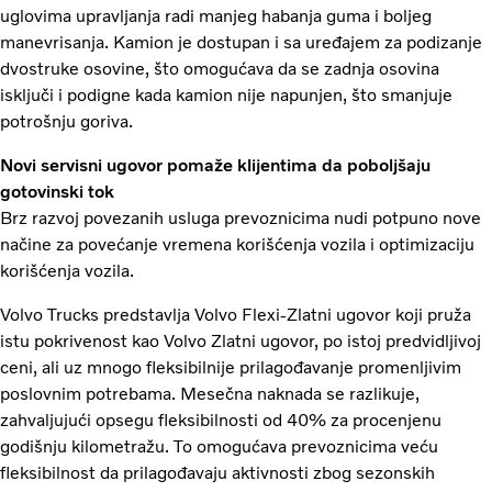
uglovima upravljanja radi manjeg habanja guma i boljeg
manevrisanja. Kamion je dostupan i sa uređajem za podizanje
dvostruke osovine, što omogućava da se zadnja osovina
isključi i podigne kada kamion nije napunjen, što smanjuje
potrošnju goriva.
Novi servisni ugovor pomaže klijentima da poboljšaju
gotovinski tok
Brz razvoj povezanih usluga prevoznicima nudi potpuno nove
načine za povećanje vremena korišćenja vozila i optimizaciju
korišćenja vozila.
Volvo Trucks predstavlja Volvo Flexi-Zlatni ugovor koji pruža
istu pokrivenost kao Volvo Zlatni ugovor, po istoj predvidljivoj
ceni, ali uz mnogo fleksibilnije prilagođavanje promenljivim
poslovnim potrebama. Mesečna naknada se razlikuje,
zahvaljujući opsegu fleksibilnosti od 40% za procenjenu
godišnju kilometražu. To omogućava prevoznicima veću
fleksibilnost da prilagođavaju aktivnosti zbog sezonskih