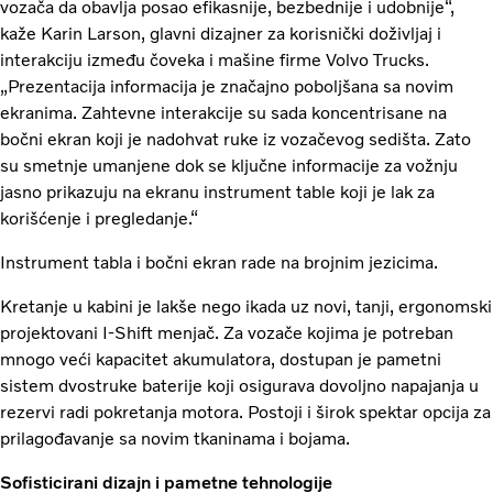
vozača da obavlja posao efikasnije, bezbednije i udobnije“,
kaže Karin Larson, glavni dizajner za korisnički doživljaj i
interakciju između čoveka i mašine firme Volvo Trucks.
„Prezentacija informacija je značajno poboljšana sa novim
ekranima. Zahtevne interakcije su sada koncentrisane na
bočni ekran koji je nadohvat ruke iz vozačevog sedišta. Zato
su smetnje umanjene dok se ključne informacije za vožnju
jasno prikazuju na ekranu instrument table koji je lak za
korišćenje i pregledanje.“
Instrument tabla i bočni ekran rade na brojnim jezicima.
Kretanje u kabini je lakše nego ikada uz novi, tanji, ergonomski
projektovani I-Shift menjač. Za vozače kojima je potreban
mnogo veći kapacitet akumulatora, dostupan je pametni
sistem dvostruke baterije koji osigurava dovoljno napajanja u
rezervi radi pokretanja motora. Postoji i širok spektar opcija za
prilagođavanje sa novim tkaninama i bojama.
Sofisticirani dizajn i pametne tehnologije