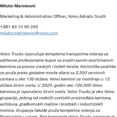
Milutin Marinković
Marketing & Administration Officer, Volvo Adriatic South
+381 63 10 90 245
milutin.marinkovic@volvo.com
Volvo Trucks isporučuje kompletna transportna rešenja za
zahtevne profesionalne kupce sa svojim punim asortimanom
kamiona za prevoz srednjih i teških tereta. Korisnička podrška
se pruža preko globalne mreže dilera sa 2.200 servisnih
centara u oko 130 država. Volvo kamioni se montiraju u 12
država širom sveta. U 2025. godini oko 120.000 Volvo
kamiona je isporučeno širom sveta. Volvo Trucks je deo Volvo
grupacije, jednog od vodećih svetskih proizvođača kamiona,
autobusa, građevinskih mašina i brodskih i industrijskih
motora. Grupacija takođe pruža kompletna rešenja za
finansiranje i usluge. Rad kompanije Volvo Trucks zasnovan je