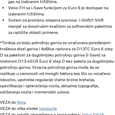
gas na izabranim tržištima.
Volvo FH sa i-Save funkcijom za Euro 6 je dostupan na
izabranim tržištima.
Sistem za promenu stepena prenosa: I-Shift/I-Shift
menjač sa dvostrukim kvačilom sa softverskim paketima
za različite oblasti primene.
*Tvrdnja za bolju potrošnju goriva se izračunava poređanjem
troškova dizel goriva i AdBlue rastvora za D13TC Euro 6 step
D sa paketom za dugolinijsku potrošnju goriva (I-Save) sa
motorom D13 eSCR Euro 6 step D bez paketa za dugolinijsku
potrošnju goriva. Stvarna potrošnja goriva može da se
razlikuje u zavisnosti od mnogih faktora kao što su vozačevo
iskustvo, upotreba regulacije stalne brzine kretanja,
specifikacija i opterećenja vozila, aktuelne topografije,
održavanja vozila i vremenskih uslova.
VEZA do
filma
VEZA do slika visoke
rezolucije
VEZA do ostalih obaveštenja o proizvodima;
Volvo FH16
,