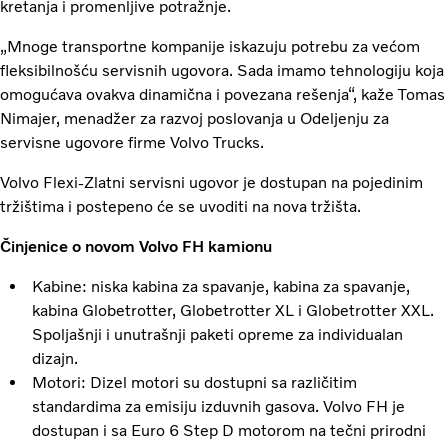
kretanja i promenljive potražnje.
„Mnoge transportne kompanije iskazuju potrebu za većom
fleksibilnošću servisnih ugovora. Sada imamo tehnologiju koja
omogućava ovakva dinamična i povezana rešenja“, kaže Tomas
Nimajer, menadžer za razvoj poslovanja u Odeljenju za
servisne ugovore firme Volvo Trucks.
Volvo Flexi-Zlatni servisni ugovor je dostupan na pojedinim
tržištima i postepeno će se uvoditi na nova tržišta.
Činjenice o novom Volvo FH kamionu
Kabine: niska kabina za spavanje, kabina za spavanje,
kabina Globetrotter, Globetrotter XL i Globetrotter XXL.
Spoljašnji i unutrašnji paketi opreme za individualan
dizajn.
Motori: Dizel motori su dostupni sa različitim
standardima za emisiju izduvnih gasova. Volvo FH je
dostupan i sa Euro 6 Step D motorom na tečni prirodni