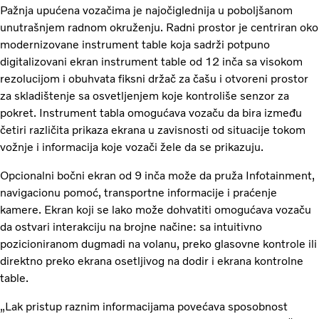
Pažnja upućena vozačima je najočiglednija u poboljšanom
unutrašnjem radnom okruženju. Radni prostor je centriran oko
modernizovane instrument table koja sadrži potpuno
digitalizovani ekran instrument table od 12 inča sa visokom
rezolucijom i obuhvata fiksni držač za čašu i otvoreni prostor
za skladištenje sa osvetljenjem koje kontroliše senzor za
pokret. Instrument tabla omogućava vozaču da bira između
četiri različita prikaza ekrana u zavisnosti od situacije tokom
vožnje i informacija koje vozači žele da se prikazuju.
Opcionalni bočni ekran od 9 inča može da pruža Infotainment,
navigacionu pomoć, transportne informacije i praćenje
kamere. Ekran koji se lako može dohvatiti omogućava vozaču
da ostvari interakciju na brojne načine: sa intuitivno
pozicioniranom dugmadi na volanu, preko glasovne kontrole ili
direktno preko ekrana osetljivog na dodir i ekrana kontrolne
table.
„Lak pristup raznim informacijama povećava sposobnost