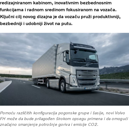
redizajniranom kabinom, inovativnim bezbednosnim
funkcijama i radnom sredinom fokusiranom na vozača.
Ključni cilj novog dizajna je da vozaču pruži produktivniji,
bezbedniji i udobniji život na putu.
Pomoću različitih konfiguracija pogonske grupe i šasije, novi Volvo
FH može da bude prilagođen širokom opsegu primena i da omogući
značajno smanjenje potrošnje goriva i emisije CO2.