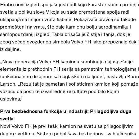
Hrabri novi izgled spoljašnjosti odlikuju karakteristična prednja
svetla u obliku slova V koja su sada premeštena spolja radi
uklapanja sa linijom vrata kabine. Pokazivači pravca su takođe
premešteni na vrata, što daje kamionu bolju aerodinamiku i
samopouzdaniji izgled. Tabla brisača je čistija i tanja, dok je
zbog većeg gvozdenog simbola Volvo FH lako prepoznaje čak i
iz daljine.
„Nova generacija Volvo FH kamiona kombinuje najuspešnije
elemente iz prethodnih FH serija sa pametnim tehnologijama i
funkcionalnim dizajnom sa naglaskom na ljude“, nastavlja Karin
Larson. „Rezultat je pametan i sofisticiran kamion koji pomaže
vozaču da postiže izvanredne rezultate pod bilo kojim
uslovima.“
Prva bezbednosna funkcija u industriji: Prilagodljiva duga
svetla
Novi Volvo FH je prvi teški kamion na svetu sa prilagodljivim
dugim svetlima. Sistem poboljšava bezbednost svih učesnika