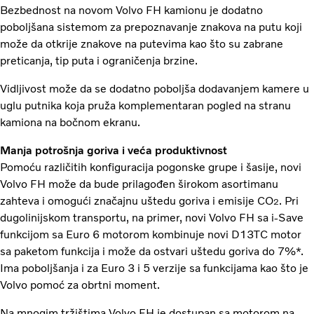
Bezbednost na novom Volvo FH kamionu je dodatno
poboljšana sistemom za prepoznavanje znakova na putu koji
može da otkrije znakove na putevima kao što su zabrane
preticanja, tip puta i ograničenja brzine.
Vidljivost može da se dodatno poboljša dodavanjem kamere u
uglu putnika koja pruža komplementaran pogled na stranu
kamiona na bočnom ekranu.
Manja potrošnja goriva i veća produktivnost
Pomoću različitih konfiguracija pogonske grupe i šasije, novi
Volvo FH može da bude prilagođen širokom asortimanu
zahteva i omogući značajnu uštedu goriva i emisije CO
. Pri
2
dugolinijskom transportu, na primer, novi Volvo FH sa i-Save
funkcijom sa Euro 6 motorom kombinuje novi D13TC motor
sa paketom funkcija i može da ostvari uštedu goriva do 7%*.
Ima poboljšanja i za Euro 3 i 5 verzije sa funkcijama kao što je
Volvo pomoć za obrtni moment.
Na mnogim tržištima Volvo FH je dostupan sa motorom na