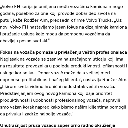
„Volvo FH serija je omiljena među vozačima kamiona mnogo
godina, posebno za one koji provode dobar deo života na
putu“, kaže Rodžer Alm, predsednik firme Volvo Trucks. „Uz
novi Volvo FH nastavljamo jasan fokus na dizajniranje kamiona
i pružanje usluga koje mogu da pomognu vozačima da
obavljaju posao svetski.“
Fokus na vozača pomaže u privlačenju veštih profesionalaca
Naglasak na vozače se zasniva na značajnom uticaju koji ima
na rezultate prevoznika u pogledu produktivnosti, efikasnosti i
usluge korisnika. „Dobar vozač može da u velikoj meri
doprinese profitabilnosti našeg klijenta“, nastavlja Rodžer Alm.
„I širom sveta vidimo hronični nedostatak veštih vozača.
Predstavljanjem ovog novog kamiona koji daje prioritet
produktivnosti i udobnosti profesionalnog vozača, napravili
smo važan korak napred kako bismo našim klijentima pomogli
da privuku i zadrže najbolje vozače.“
Unutrašnjost pruža vozaču superiorno radno okruženje