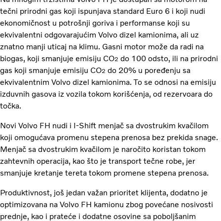
tečni prirodni gas koji ispunjava standard Euro 6 i koji nudi
ekonomičnost u potrošnji goriva i performanse koji su
ekvivalentni odgovarajućim Volvo dizel kamionima, ali uz
znatno manji uticaj na klimu. Gasni motor može da radi na
biogas, koji smanjuje emisiju CO
do 100 odsto, ili na prirodni
2
gas koji smanjuje emisiju CO
do 20% u poređenju sa
2
ekvivalentnim Volvo dizel kamionima. To se odnosi na emisiju
izduvnih gasova iz vozila tokom korišćenja, od rezervoara do
točka.
Novi Volvo FH nudi i I-Shift menjač sa dvostrukim kvačilom
koji omogućava promenu stepena prenosa bez prekida snage.
Menjač sa dvostrukim kvačilom je naročito koristan tokom
zahtevnih operacija, kao što je transport tečne robe, jer
smanjuje kretanje tereta tokom promene stepena prenosa.
Produktivnost, još jedan važan prioritet klijenta, dodatno je
optimizovana na Volvo FH kamionu zbog povećane nosivosti
prednje, kao i prateće i dodatne osovine sa poboljšanim