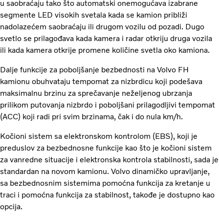
u saobraćaju tako što automatski onemogućava izabrane
segmente LED visokih svetala kada se kamion približi
nadolazećem saobraćaju ili drugom vozilu od pozadi. Dugo
svetlo se prilagođava kada kamera i radar otkriju druga vozila
ili kada kamera otkrije promene količine svetla oko kamiona.
Dalje funkcije za poboljšanje bezbednosti na Volvo FH
kamionu obuhvataju tempomat za nizbrdicu koji podešava
maksimalnu brzinu za sprečavanje neželjenog ubrzanja
prilikom putovanja nizbrdo i poboljšani prilagodljivi tempomat
(ACC) koji radi pri svim brzinama, čak i do nula km/h.
Kočioni sistem sa elektronskom kontrolom (EBS), koji je
preduslov za bezbednosne funkcije kao što je kočioni sistem
za vanredne situacije i elektronska kontrola stabilnosti, sada je
standardan na novom kamionu. Volvo dinamičko upravljanje,
sa bezbednosnim sistemima pomoćna funkcija za kretanje u
traci i pomoćna funkcija za stabilnost, takođe je dostupno kao
opcija.