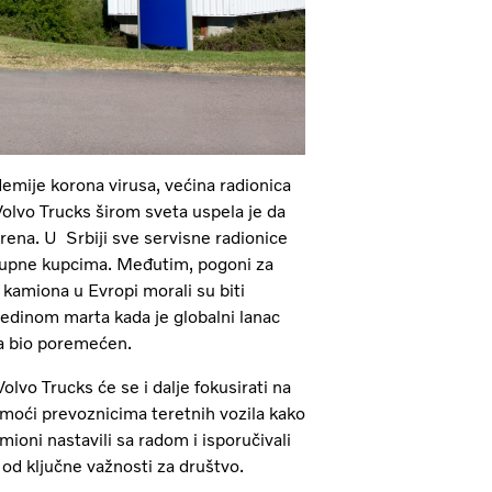
mije korona virusa, većina radionica
olvo Trucks širom sveta uspela je da
rena. U Srbiji sve servisne radionice
tupne kupcima. Međutim, pogoni za
 kamiona u Evropi morali su biti
redinom marta kada je globalni lanac
 bio poremećen.
lvo Trucks će se i dalje fokusirati na
moći prevoznicima teretnih vozila kako
amioni nastavili sa radom i isporučivali
 od ključne važnosti za društvo.