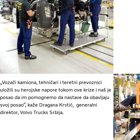
„Vozači kamiona, tehničari i teretni prevoznici
uložili su herojske napore tokom ove krize i naš je
posao da im pomognemo da nastave da obavljaju
svoj posao“, kaže Dragana Krstić, generalni
direktor, Volvo Trucks Srbija.