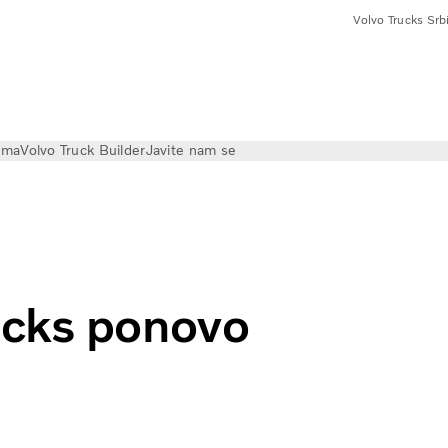
Volvo Trucks Srbi
ama
Volvo Truck Builder
Javite nam se
́e proizvodnju
ucks ponovo