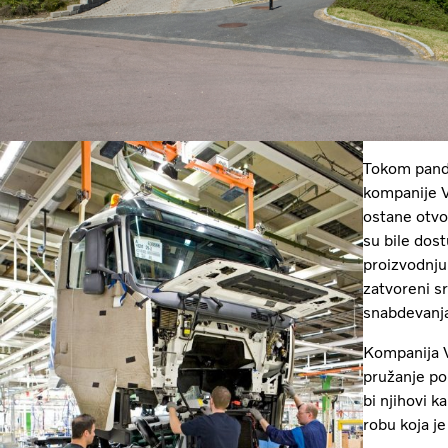
Tokom pande
kompanije V
ostane otvo
su bile dos
proizvodnju
zatvoreni s
snabdevanja
Kompanija Vo
pružanje po
bi njihovi k
robu koja je