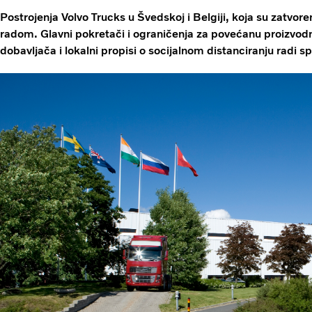
Postrojenja Volvo Trucks u Švedskoj i Belgiji, koja su zatvo
radom. Glavni pokretači i ograničenja za povećanu proizvodn
dobavljača i lokalni propisi o socijalnom distanciranju radi s