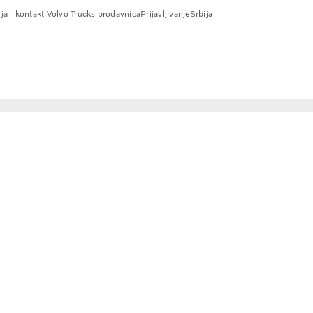
ja - kontakti
Volvo Trucks prodavnica
Prijavljivanje
Srbija