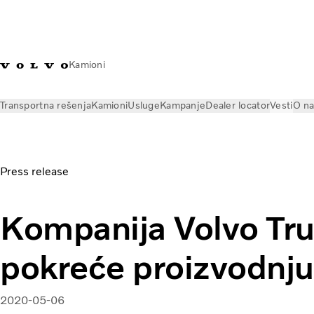
Kamioni
Transportna rešenja
Kamioni
Usluge
Kampanje
Dealer locator
Vesti
O n
Vesti
Press releases
Kompanija Volvo Trucks ponovo pokrec
Press release
Kompanija Volvo Tr
pokreće proizvodnju
2020-05-06