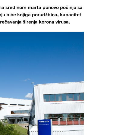
rena sredinom marta ponovo počinju sa
ju biće knjiga porudžbina, kapacitet
prečavanja širenja korona virusa.