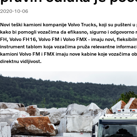
2020-10-06
Novi teški kamioni kompanije Volvo Trucks, koji su pušteni u p
kako bi pomogli vozačima da efikasno, sigurno i odgovorno r
FH, Volvo FH16, Volvo FM i Volvo FMX - imaju novi, fleksibilni
instrument tablom koja vozačima pruža relevantne informacije
kamioni Volvo FM i FMX imaju nove kabine koje vozačima obe
direktnu vidljivost.