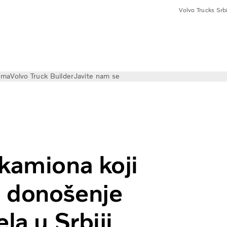
Volvo Trucks Srbi
ama
Volvo Truck Builder
Javite nam se
ačima
 kamiona koji
u donošenje
la u Srbiji