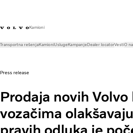
Kamioni
Transportna rešenja
Kamioni
Usluge
Kampanje
Dealer locator
Vesti
O n
Vesti
Press releases
Prodaja novih Volvo kamiona koji voz
Press release
Prodaja novih Volvo
vozačima olakšavaj
pravih odluka je poče