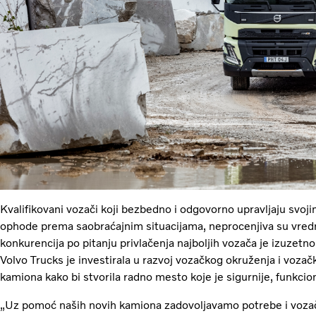
Kvalifikovani vozači koji bezbedno i odgovorno upravljaju svojim
ophode prema saobraćajnim situacijama, neprocenjiva su vred
konkurencija po pitanju privlačenja najboljih vozača je izuzetno
Volvo Trucks je investirala u razvoj vozačkog okruženja i vozačk
kamiona kako bi stvorila radno mesto koje je sigurnije, funkcion
„Uz pomoć naših novih kamiona zadovoljavamo potrebe i vozača 