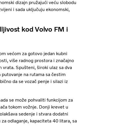
omski dizajn pružajući veću slobodu
vijeni i sada uključuju ekonomski,
ljivost kod Volvo FM i
nom većom za gotovo jedan kubni
osti, više radnog prostora i značajno
 vrata. Spušteni, široki ulaz sa dva
va putovanje na rutama sa čestim
čno da se vozač penje i silazi iz
ada se može pohvaliti funkcijom za
zača tokom vožnje. Donji krevet u
o olakšava sedenje i stvara dodatni
a odlaganje, kapaciteta 40 litara, sa