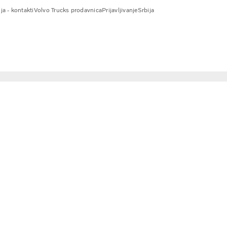
ja - kontakti
Volvo Trucks prodavnica
Prijavljivanje
Srbija