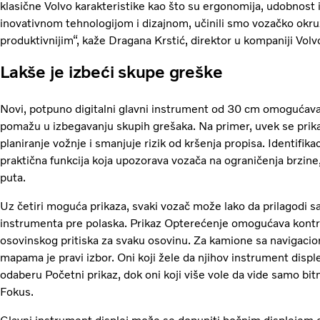
klasične Volvo karakteristike kao što su ergonomija, udobnost i
inovativnom tehnologijom i dizajnom, učinili smo vozačko okruž
produktivnijim“, kaže Dragana Krstić, direktor u kompaniji Vol
Lakše je izbeći skupe greške
Novi, potpuno digitalni glavni instrument od 30 cm omogućava
pomažu u izbegavanju skupih grešaka. Na primer, uvek se prika
planiranje vožnje i smanjuje rizik od kršenja propisa. Identifika
praktična funkcija koja upozorava vozača na ograničenja brzine, 
puta.
Uz četiri moguća prikaza, svaki vozač može lako da prilagodi sa
instrumenta pre polaska. Prikaz Opterećenje omogućava kontrol
osovinskog pritiska za svaku osovinu. Za kamione sa navigacio
mapama je pravi izbor. Oni koji žele da njihov instrument displ
odaberu Početni prikaz, dok oni koji više vole da vide samo bi
Fokus.