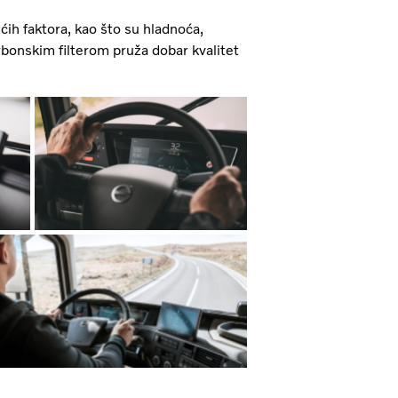
ih faktora, kao što su hladnoća,
rbonskim filterom pruža dobar kvalitet