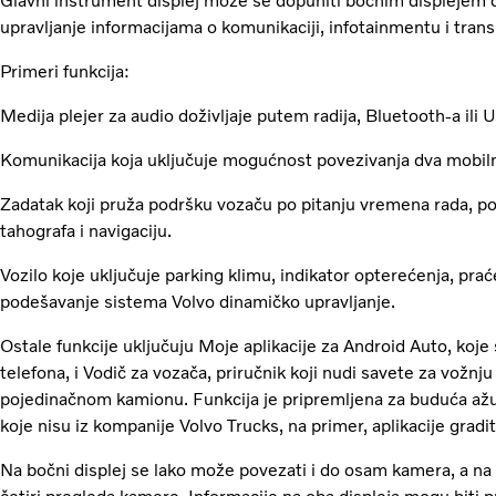
Glavni instrument displej može se dopuniti bočnim displejem od
upravljanje informacijama o komunikaciji, infotainmentu i trans
Primeri funkcija:
Medija plejer za audio doživljaje putem radija, Bluetooth-a ili 
Komunikacija koja uključuje mogućnost povezivanja dva mobil
Zadatak koji pruža podršku vozaču po pitanju vremena rada, po
tahografa i navigaciju.
Vozilo koje uključuje parking klimu, indikator opterećenja, pr
podešavanje sistema Volvo dinamičko upravljanje.
Ostale funkcije uključuju Moje aplikacije za Android Auto, koje 
telefona, i Vodič za vozača, priručnik koji nudi savete za vožnj
pojedinačnom kamionu. Funkcija je pripremljena za buduća ažur
koje nisu iz kompanije Volvo Trucks, na primer, aplikacije gradit
Na bočni displej se lako može povezati i do osam kamera, a n