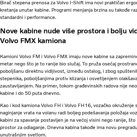
Birač stepena prenosa za Volvo I-Shift ima novi praktičan ergon
kretanja unutar kabine. Programi menjanja brzina su takođe raz
standardni i performance.
Nove kabine nude više prostora i bolju vid
Volvo FMX kamiona
Kamioni Volvo FM i Volvo FMX imaju nove kabine sa zapremi
metar nego što je to ranije bio slučaj. To pruža osećaj prostran
poboljšanu direktnu vidljivost, između ostalog, i zbog spuštenih
stepenika, poboljšanjima protiv klizanja i osvetljenjem olakša
zaustavljanjem. Na primer, tokom građevinskih radova nije neobi
kabine i do 50 puta dnevno.
Kao i kod kamiona Volvo FH i Volvo FH16, vozačko okruženje s
naginjanje vrata na volanu radi boljeg podešavanja položaja vo
kabini za spavanje postavljen je na većoj visini nego ranije, št
prostor za odlaganje. Dnevna kabina takođe ima novu pregradu z
unutrašnjim svetlom.