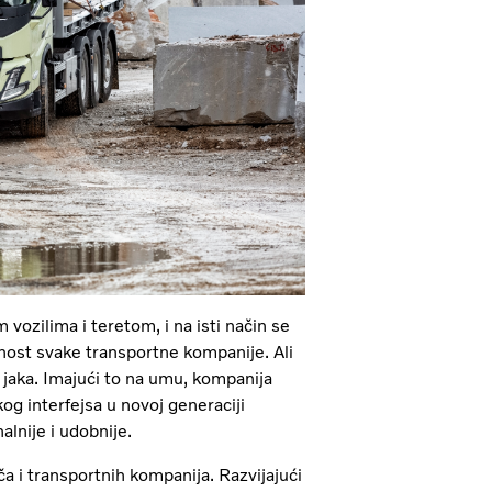
 vozilima i teretom, i na isti način se
nost svake transportne kompanije. Ali
 jaka. Imajući to na umu, kompanija
og interfejsa u novoj generaciji
alnije i udobnije.
i transportnih kompanija. Razvijajući