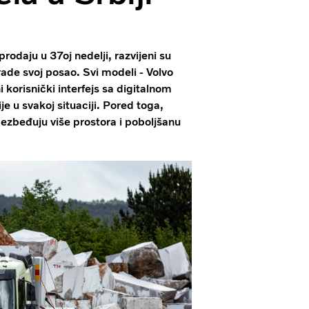
rodaju u 37oj nedelji, razvijeni su
ade svoj posao. Svi modeli - Volvo
 korisnički interfejs sa digitalnom
 u svakoj situaciji. Pored toga,
zbeđuju više prostora i poboljšanu