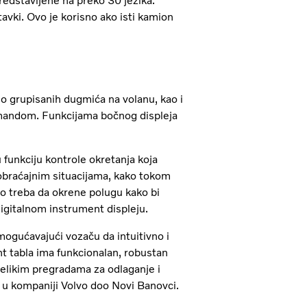
redstavljene na preko 30 jezika.
ki. Ovo je korisno ako isti kamion
o grupisanih dugmića na volanu, kao i
omandom. Funkcijama bočnog displeja
funkciju kontrole okretanja koja
obraćajnim situacijama, kako tokom
no treba da okrene polugu kako bi
digitalnom instrument displeju.
ogućavajući vozaču da intuitivno i
t tabla ima funkcionalan, robustan
 velikim pregradama za odlaganje i
r u kompaniji Volvo doo Novi Banovci.