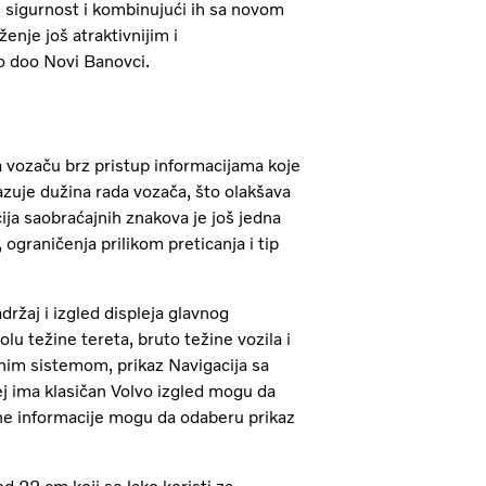
 sigurnost i kombinujući ih sa novom
enje još atraktivnijim i
vo doo Novi Banovci.
 vozaču brz pristup informacijama koje
zuje dužina rada vozača, što olakšava
cija saobraćajnih znakova je još jedna
ograničenja prilikom preticanja i tip
držaj i izgled displeja glavnog
u težine tereta, bruto težine vozila i
nim sistemom, prikaz Navigacija sa
ej ima klasičan Volvo izgled mogu da
tne informacije mogu da odaberu prikaz