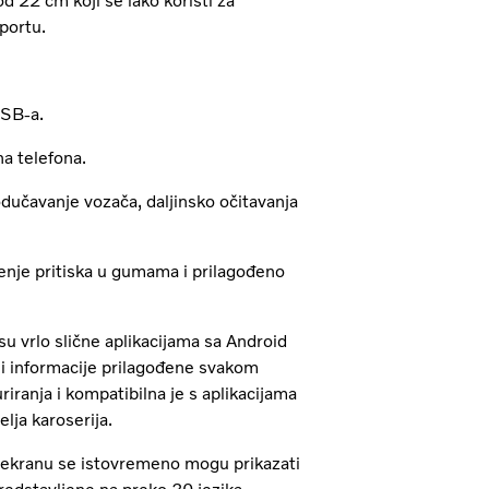
 22 cm koji se lako koristi za
portu.
USB-a.
na telefona.
dučavanje vozača, daljinsko očitavanja
aćenje pritiska u gumama i prilagođeno
su vrlo slične aplikacijama sa Android
u i informacije prilagođene svakom
iranja i kompatibilna je s aplikacijama
elja karoserija.
a ekranu se istovremeno mogu prikazati