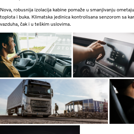
Nova, robusnija izolacija kabine pomaže u smanjivanju ometajuć
toplota i buka. Klimatska jedinica kontrolisana senzorom sa ka
vazduha, čak i u teškim uslovima.