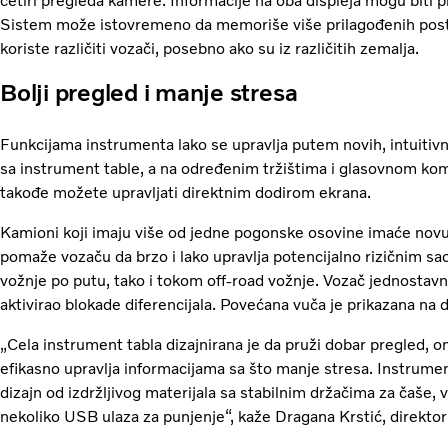
četiri pregleda kamere. Informacije na oba displeja mogu biti p
Sistem može istovremeno da memoriše više prilagođenih postav
koriste različiti vozači, posebno ako su iz različitih zemalja.
Bolji pregled i manje stresa
Funkcijama instrumenta lako se upravlja putem novih, intuitivn
sa instrument table, a na određenim tržištima i glasovnom k
takođe možete upravljati direktnim dodirom ekrana.
Kamioni koji imaju više od jedne pogonske osovine imaće novu 
pomaže vozaču da brzo i lako upravlja potencijalno rizičnim sa
vožnje po putu, tako i tokom off-road vožnje. Vozač jednostav
aktivirao blokade diferencijala. Povećana vuča je prikazana na 
„Cela instrument tabla dizajnirana je da pruži dobar pregled, om
efikasno upravlja informacijama sa što manje stresa. Instrumen
dizajn od izdržljivog materijala sa stabilnim držačima za čaše,
nekoliko USB ulaza za punjenje“, kaže Dragana Krstić, direkto