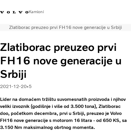
Kamioni
Zlatiborac preuzeo prvi FH16 nove generacije u Srbiji
Volvo Trucks Srbija - kontakti
Volvo Trucks prodavnica
Prijavljivanje
Srbija
Zlatiborac preuzeo prvi
Transportna rešenja
FH16 nove generacije u
Kamioni
Usluge
Srbiji
Kampanje
Dealer locator
2021-12-20
5
Vesti
O nama
Lider na domaćem tržištu suvomesnatih proizvoda i njihov
Volvo Truck Builder
veliki izvoznik (godišnje i više od 3.500 tona), Zlatiborac
Javite nam se
doo, početkom decembra, prvi u Srbiji, preuzeo je Volvo
FH16 nove generacije s motorom 16 litara - od 650 KS, sa
3.150 Nm maksimalnog obrtnog momenta.