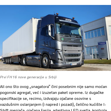
Prvi FH16 nove generacije u Srbiji
Ali ono što ovog „snagatora“ čini posebnim nije samo moćan
pogonski agregat, već i izuzetan paket opreme. Iz dugačke
specifikacije se, recimo, izdvajaju ojačane osovine s
vazdušnim oslanjanjem (i napred i pozadi), čelično kućište I-
Shift menjača, ojačana šasija, adaptivna LED svetla, kontrola