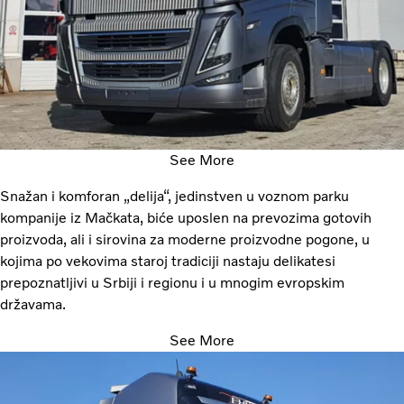
See More
Snažan i komforan „delija“, jedinstven u voznom parku
kompanije iz Mačkata, biće uposlen na prevozima gotovih
proizvoda, ali i sirovina za moderne proizvodne pogone, u
kojima po vekovima staroj tradiciji nastaju delikatesi
prepoznatljivi u Srbiji i regionu i u mnogim evropskim
državama.
See More