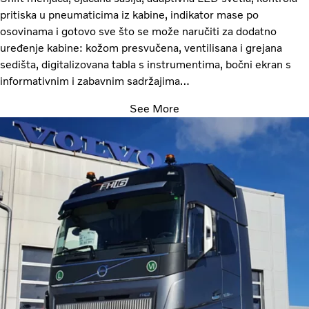
pritiska u pneumaticima iz kabine, indikator mase po
osovinama i gotovo sve što se može naručiti za dodatno
uređenje kabine: kožom presvučena, ventilisana i grejana
sedišta, digitalizovana tabla s instrumentima, bočni ekran s
informativnim i zabavnim sadržajima…
See More