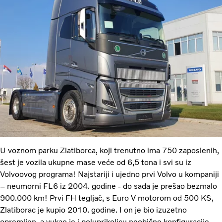
U voznom parku Zlatiborca, koji trenutno ima 750 zaposlenih,
šest je vozila ukupne mase veće od 6,5 tona i svi su iz
Volvoovog programa! Najstariji i ujedno prvi Volvo u kompaniji
– neumorni FL6 iz 2004. godine - do sada je prešao bezmalo
900.000 km! Prvi FH tegljač, s Euro V motorom od 500 KS,
Zlatiborac je kupio 2010. godine. I on je bio izuzetno
opremljen, a vukao je i poluprikolicu neobične konfiguracije.