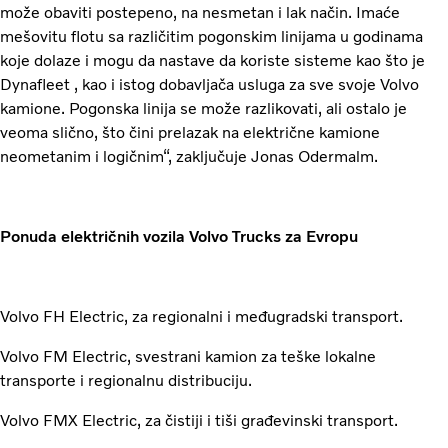
može obaviti postepeno, na nesmetan i lak način. Imaće
mešovitu flotu sa različitim pogonskim linijama u godinama
koje dolaze i mogu da nastave da koriste sisteme kao što je
Dynafleet , kao i istog dobavljača usluga za sve svoje Volvo
kamione. Pogonska linija se može razlikovati, ali ostalo je
veoma slično, što čini prelazak na električne kamione
neometanim i logičnim“, zaključuje Jonas Odermalm.
Ponuda električnih vozila Volvo Trucks za Evropu
Volvo FH Electric, za regionalni i međugradski transport.
Volvo FM Electric, svestrani kamion za teške lokalne
transporte i regionalnu distribuciju.
Volvo FMX Electric, za čistiji i tiši građevinski transport.