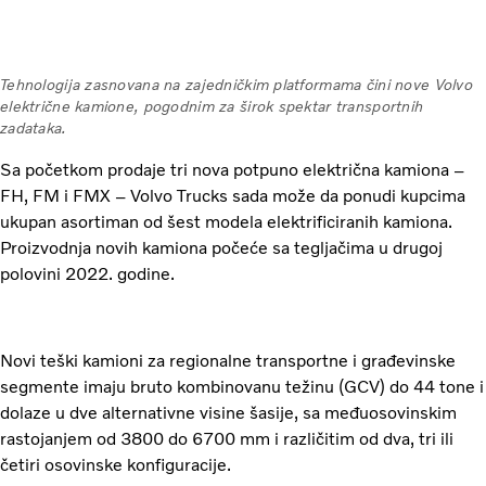
Tehnologija zasnovana na zajedničkim platformama čini nove Volvo
električne kamione, pogodnim za širok spektar transportnih
zadataka.
Sa početkom prodaje tri nova potpuno električna kamiona –
FH, FM i FMX – Volvo Trucks sada može da ponudi kupcima
ukupan asortiman od šest modela elektrificiranih kamiona.
Proizvodnja novih kamiona počeće sa tegljačima u drugoj
polovini 2022. godine.
Novi teški kamioni za regionalne transportne i građevinske
segmente imaju bruto kombinovanu težinu (GCV) do 44 tone i
dolaze u dve alternativne visine šasije, sa međuosovinskim
rastojanjem od 3800 do 6700 mm i različitim od dva, tri ili
četiri osovinske konfiguracije.