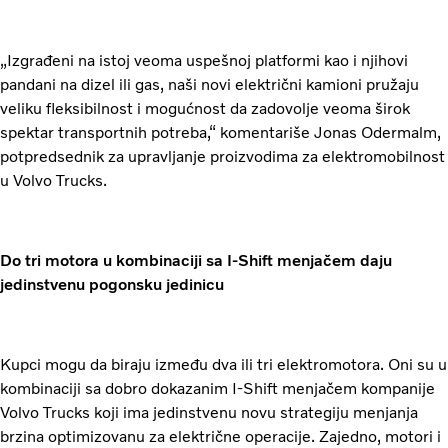
„Izgrađeni na istoj veoma uspešnoj platformi kao i njihovi
pandani na dizel ili gas, naši novi električni kamioni pružaju
veliku fleksibilnost i mogućnost da zadovolje veoma širok
spektar transportnih potreba,“ komentariše Jonas Odermalm,
potpredsednik za upravljanje proizvodima za elektromobilnost
u Volvo Trucks.
Do tri motora u kombinaciji sa I-Shift menjačem daju
jedinstvenu pogonsku jedinicu
Kupci mogu da biraju između dva ili tri elektromotora. Oni su u
kombinaciji sa dobro dokazanim I-Shift menjačem kompanije
Volvo Trucks koji ima jedinstvenu novu strategiju menjanja
brzina optimizovanu za električne operacije. Zajedno, motori i