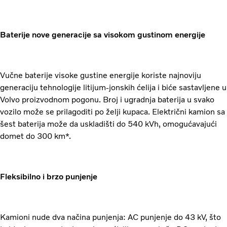
Baterije nove generacije sa visokom gustinom energije
Vučne baterije visoke gustine energije koriste najnoviju
generaciju tehnologije litijum-jonskih ćelija i biće sastavljene u
Volvo proizvodnom pogonu. Broj i ugradnja baterija u svako
vozilo može se prilagoditi po želji kupaca. Električni kamion sa
šest baterija može da uskladišti do 540 kVh, omogućavajući
domet do 300 km*.
Fleksibilno i brzo punjenje
Kamioni nude dva načina punjenja: AC punjenje do 43 kV, što