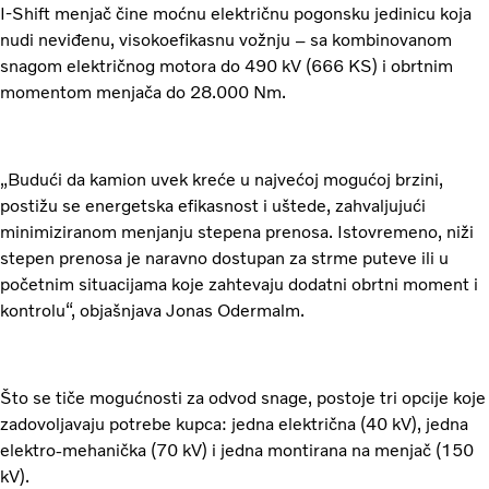
I-Shift menjač čine moćnu električnu pogonsku jedinicu koja
nudi neviđenu, visokoefikasnu vožnju – sa kombinovanom
snagom električnog motora do 490 kV (666 KS) i obrtnim
momentom menjača do 28.000 Nm.
„Budući da kamion uvek kreće u najvećoj mogućoj brzini,
postižu se energetska efikasnost i uštede, zahvaljujući
minimiziranom menjanju stepena prenosa. Istovremeno, niži
stepen prenosa je naravno dostupan za strme puteve ili u
početnim situacijama koje zahtevaju dodatni obrtni moment i
kontrolu“, objašnjava Jonas Odermalm.
Što se tiče mogućnosti za odvod snage, postoje tri opcije koje
zadovoljavaju potrebe kupca: jedna električna (40 kV), jedna
elektro-mehanička (70 kV) i jedna montirana na menjač (150
kV).