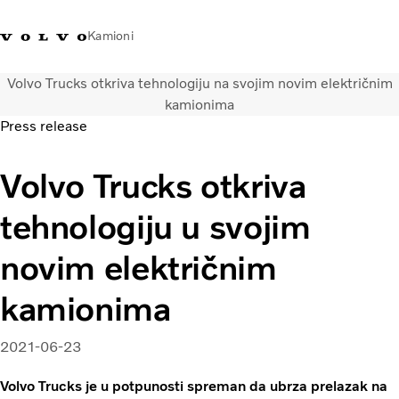
Kamioni
Volvo Trucks otkriva tehnologiju na svojim novim električnim
Volvo Trucks Srbija - kontakti
Volvo Trucks prodavnica
Prijavljivanje
Srbija
kamionima
Press release
Transportna rešenja
Volvo Trucks otkriva
Kamioni
Usluge
tehnologiju u svojim
Kampanje
Dealer locator
novim električnim
Vesti
O nama
kamionima
Volvo Truck Builder
Javite nam se
2021-06-23
Volvo Trucks je u potpunosti spreman da ubrza prelazak na