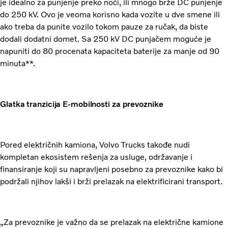
je idealno za punjenje preko noći, ili mnogo brže DC punjenje
do 250 kV. Ovo je veoma korisno kada vozite u dve smene ili
ako treba da punite vozilo tokom pauze za ručak, da biste
dodali dodatni domet. Sa 250 kV DC punjačem moguće je
napuniti do 80 procenata kapaciteta baterije za manje od 90
minuta**.
Glatka tranzicija E-mobilnosti za prevoznike
Pored električnih kamiona, Volvo Trucks takođe nudi
kompletan ekosistem rešenja za usluge, održavanje i
finansiranje koji su napravljeni posebno za prevoznike kako bi
podržali njihov lakši i brži prelazak na elektrificirani transport.
„Za prevoznike je važno da se prelazak na električne kamione