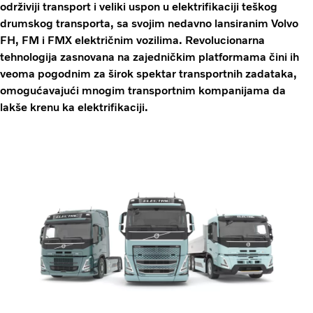
održiviji transport i veliki uspon u elektrifikaciji teškog
drumskog transporta, sa svojim nedavno lansiranim Volvo
FH, FM i FMX električnim vozilima. Revolucionarna
tehnologija zasnovana na zajedničkim platformama čini ih
veoma pogodnim za širok spektar transportnih zadataka,
omogućavajući mnogim transportnim kompanijama da
lakše krenu ka elektrifikaciji.