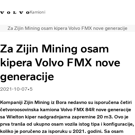
Kamioni
Za Zijin Mining osam kipera Volvo FMX nove generacije
Volvo Trucks Srbija - kontakti
Volvo Trucks prodavnica
Prijavljivanje
Srbija
Za Zijin Mining osam
Transportna rešenja
kipera Volvo FMX nove
Kamioni
Usluge
generacije
Kampanje
Dealer locator
2021-10-07
5
Vesti
O nama
Kompaniji Zijin Mining iz Bora nedavno su isporučena četiri
Volvo Truck Builder
četvoroosovinska kamiona Volvo FMX 84R nove generacije
Javite nam se
sa Wielton kiper nadgradnjama zapremine 20 m3. Ovo je
prva tranša od ukupno osam vozila istog tipa i konfiguracije,
koliko je poručeno za isporuku u 2021. godini. Sa osam