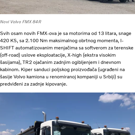
Novi Volvo FMX 84R
Svih osam novih FMX-ova je sa motorima od 13 litara, snage
420 KS, sa 2.100 Nm maksimalnog obrtnog momenta, I-
SHIFT automatizovanim menjačima sa softverom za terenske
(off-road) uslove eksploatacije, X-high (ekstra visokim
šasijama), TR2 ojačanim zadnjim ogibljenjem i dnevnom
kabinom. Kiper sanduci poljskog proizvođača (ugrađeni na
šasije Volvo kamiona u renomiranoj kompaniji u Srbiji) su
predviđeni za zadnje kipovanje.