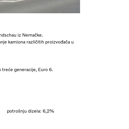
Rundschau iz Nemačke.
nje kamiona različitih proizvođača u
 treće generacije, Euro 6.
 potrošnju dizela: 6,2%