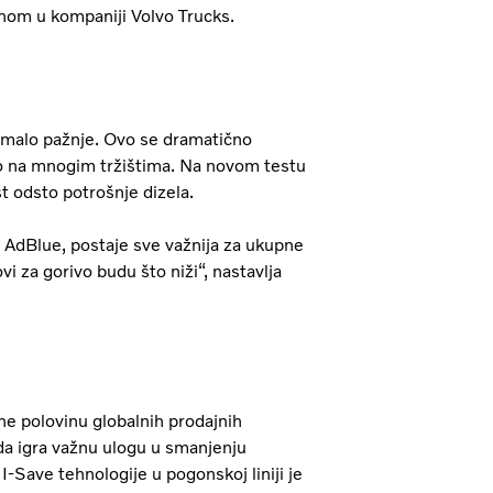
nom u kompaniji Volvo Trucks.
e malo pažnje. Ovo se dramatično
o na mnogim tržištima. Na novom testu
t odsto potrošnje dizela.
i AdBlue, postaje sve važnija za ukupne
i za gorivo budu što niži“, nastavlja
ine polovinu globalnih prodajnih
 da igra važnu ulogu u smanjenju
-Save tehnologije u pogonskoj liniji je