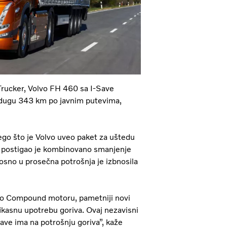
Trucker, Volvo FH 460 sa I-Save
 dugu 343 km po javnim putevima,
go što je Volvo uveo paket za uštedu
m postigao je kombinovano smanjenje
osno u prosečna potrošnja je izbnosila
urbo Compound motoru, pametniji novi
ikasnu upotrebu goriva. Ovaj nezavisni
-Save ima na potrošnju goriva”, kaže