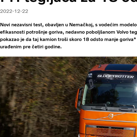
2022-12-22
Novi nezavisni test, obavljen u Nemačkoj, s vodećim mode
efikasnosti potrošnje goriva, nedavno poboljšanom Volvo teg
pokazao je da taj kamion troši skoro 18 odsto manje goriva*
urađenim pre četiri godine.