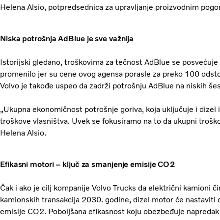
Helena Alsio, potpredsednica za upravljanje proizvodnim pogo
Niska potrošnja AdBlue je sve važnija
Istorijski gledano, troškovima za tečnost AdBlue se posvećuj
promenilo jer su cene ovog agensa porasle za preko 100 odst
Volvo je takođe uspeo da zadrži potrošnju AdBlue na niskih šes
„Ukupna ekonomičnost potrošnje goriva, koja uključuje i dizel 
troškove vlasništva. Uvek se fokusiramo na to da ukupni troškov
Helena Alsio.
Efikasni motori – ključ za smanjenje emisije CO2
Čak i ako je cilj kompanije Volvo Trucks da električni kamioni č
kamionskih transakcija 2030. godine, dizel motor će nastaviti
emisije CO2. Poboljšana efikasnost koju obezbeđuje napredak I