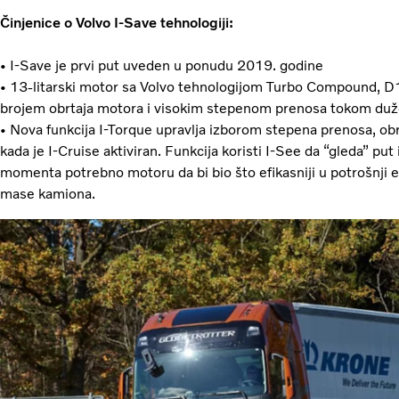
Činjenice o Volvo I-Save tehnologiji:
• I-Save je prvi put uveden u ponudu 2019. godine
• 13-litarski motor sa Volvo tehnologijom Turbo Compound, D
brojem obrtaja motora i visokim stepenom prenosa tokom du
• Nova funkcija I-Torque upravlja izborom stepena prenosa,
kada je I-Cruise aktiviran. Funkcija koristi I-See da “gleda” put
momenta potrebno motoru da bi bio što efikasniji u potrošnji e
mase kamiona.