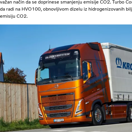
važan način da se doprinese smanjenju emisije CO2. Turbo Co
da radi na HVO100, obnovljivom dizelu iz hidrogenizovanih bilj
emisiju CO2.