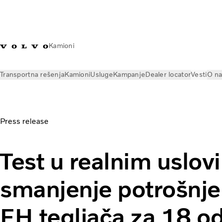
Kamioni
Transportna rešenja
Kamioni
Usluge
Kampanje
Dealer locator
Vesti
O n
Vesti
Press releases
Test u realnim uslovima potvrdio smanj
Press release
Test u realnim uslov
smanjenje potrošnje
FH tegljača za 18 o