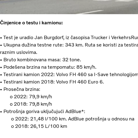
Činjenice o testu i kamionu:
• Test je uradio Jan Burgdorf, iz časopisa Trucker i Verkehrs
• Ukupna dužina testne rute: 343 km. Ruta se koristi za testira
raznim uslovima.
• Bruto kombinovana masa: 32 tone.
• Podešena brzina na tempomatu: 85 km/h.
• Testirani kamion 2022: Volvo FH 460 sa I-Save tehnologijom
• Testirani kamion 2018: Volvo FH 460 Euro 6.
• Prosečna brzina:
o 2022: 79,9 km/h
o 2018: 79,8 km/h
• Potrošnja goriva uključujući AdBlue*:
o 2022: 21,48 l/100 km. AdBlue potrošnja u odnosu na
o 2018: 26,15 L/100 km