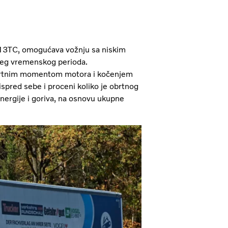
13TC, omogućava vožnju sa niskim
žeg vremenskog perioda.
 obrtnim momentom motora i kočenjem
 ispred sebe i proceni koliko je obrtnog
nergije i goriva, na osnovu ukupne