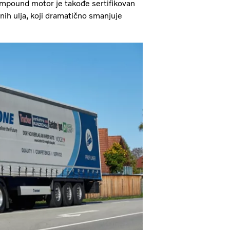
mpound motor je takođe sertifikovan
nih ulja, koji dramatično smanjuje