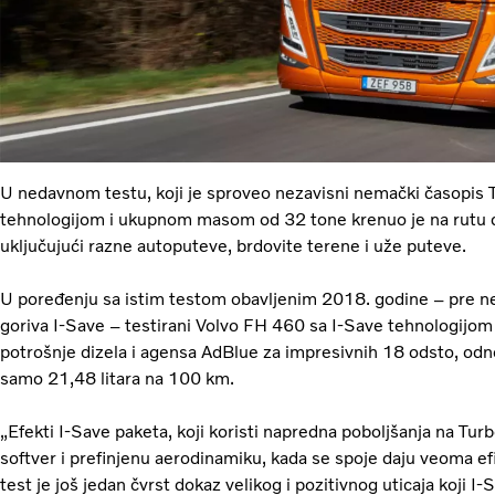
U nedavnom testu, koji je sproveo nezavisni nemački časopis 
tehnologijom i ukupnom masom od 32 tone krenuo je na rutu
uključujući razne autoputeve, brdovite terene i uže puteve.
U poređenju sa istim testom obavljenim 2018. godine – pre ne
goriva I-Save – testirani Volvo FH 460 sa I-Save tehnologijo
potrošnje dizela i agensa AdBlue za impresivnih 18 odsto, odn
samo 21,48 litara na 100 km.
„Efekti I-Save paketa, koji koristi napredna poboljšanja na T
softver i prefinjenu aerodinamiku, kada se spoje daju veoma ef
test je još jedan čvrst dokaz velikog i pozitivnog uticaja koji I