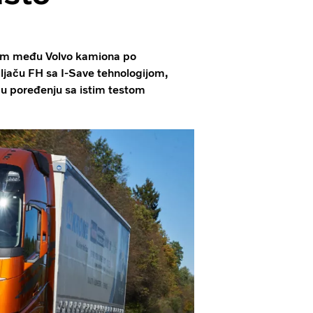
lom među Volvo kamiona po
ljaču FH sa I-Save tehnologijom,
 u poređenju sa istim testom