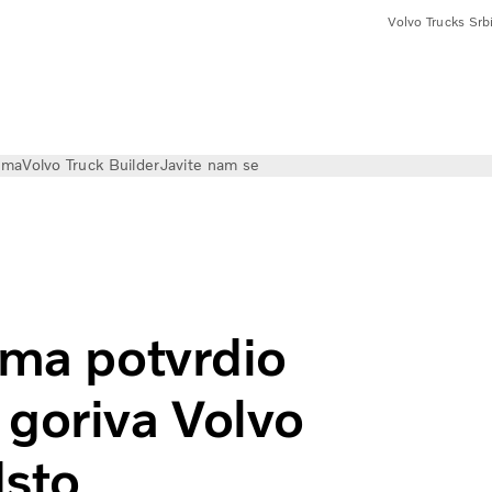
Volvo Trucks Srbi
ama
Volvo Truck Builder
Javite nam se
enje potrošnje goriva Volvo FH tegljača za 18 odsto
ima potvrdio
 goriva Volvo
dsto