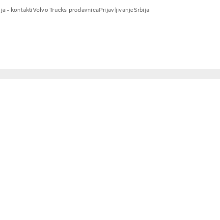
ja - kontakti
Volvo Trucks prodavnica
Prijavljivanje
Srbija