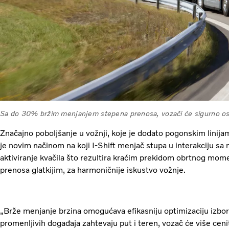
Sa do 30% bržim menjanjem stepena prenosa, vozači će sigurno oset
Značajno poboljšanje u vožnji, koje je dodato pogonskim linija
je novim načinom na koji I-Shift menjač stupa u interakciju sa
aktiviranje kvačila što rezultira kraćim prekidom obrtnog mo
prenosa glatkijim, za harmoničnije iskustvo vožnje.
„Brže menjanje brzina omogućava efikasniju optimizaciju izbor
promenljivih događaja zahtevaju put i teren, vozač će više cen