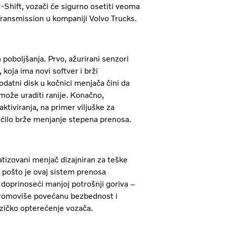
Shift, vozači će sigurno osetiti veoma
Transmission u kompaniji Volvo Trucks.
poboljšanja. Prvo, ažurirani senzori
 koja ima novi softver i brži
datni disk u kočnici menjača čini da
može uraditi ranije. Konačno,
tiviranja, na primer viljuške za
ćilo brže menjanje stepena prenosa.
atizovani menjač dizajniran za teške
 pošto je ovaj sistem prenosa
doprinoseći manjoj potrošnji goriva –
promoviše povećanu bezbednost i
izičko opterećenje vozača.