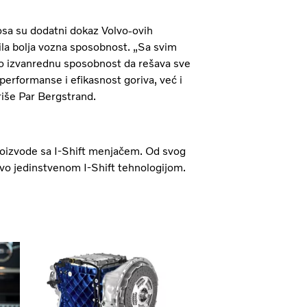
sa su dodatni dokaz Volvo-ovih
dila bolja vozna sposobnost. „Sa svim
ao izvanrednu sposobnost da rešava sve
erformanse i efikasnost goriva, već i
iše Par Bergstrand.
roizvode sa I-Shift menjačem. Od svog
lvo jedinstvenom I-Shift tehnologijom.