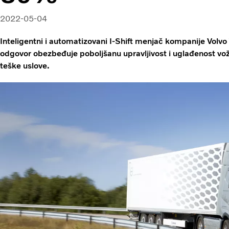
2022-05-04
Inteligentni i automatizovani I-Shift menjač kompanije Volvo 
odgovor obezbeđuje poboljšanu upravljivost i uglađenost vožn
teške uslove.