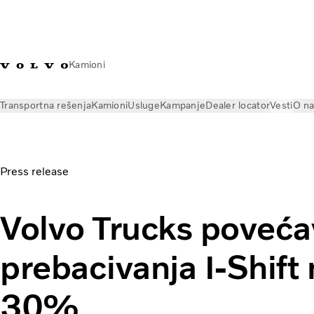
Kamioni
Transportna rešenja
Kamioni
Usluge
Kampanje
Dealer locator
Vesti
O n
Vesti
Press releases
Volvo Trucks povećava brzinu prebaci
Press release
Volvo Trucks poveća
prebacivanja I-Shift
30%