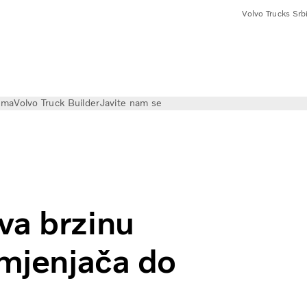
Volvo Trucks Srbi
ama
Volvo Truck Builder
Javite nam se
vanja I-Shift mjenjača do 30%
va brzinu
 mjenjača do