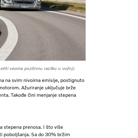
iti veoma pozitivnu razliku u vožnji.
ma na svim nivoima emisije, postignuto
 motorom. Ažuriranje uključuje brže
menta. Takođe čini menjanje stepena
a stepena prenosa. I što više
iti poboljšanja. Sa do 30% bržim