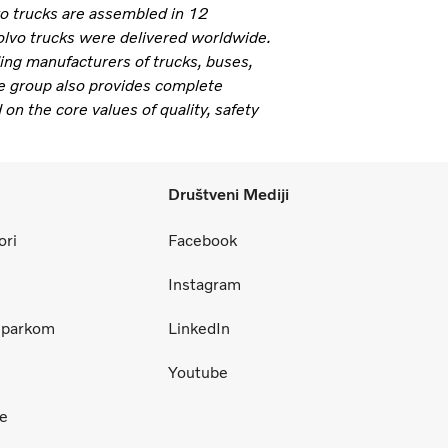
vo trucks are assembled in 12
olvo trucks were delivered worldwide.
ding manufacturers of trucks, buses,
e group also provides complete
 on the core values of quality, safety
Društveni Mediji
ori
Facebook
Instagram
m parkom
LinkedIn
Youtube
ce