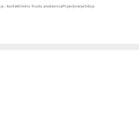
ja - kontakti
Volvo Trucks prodavnica
Prijavljivanje
Srbija