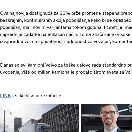
Ova najnovija dostignuća za 30% brže promene stepena preno
beskrajnih, kontinuiranih akcija poboljšanja kako bi se obezbe
poboljšanjima i novim varijantama tokom godina, I-Shift je im
naprednije zadatke na efikasan način. To ne znači samo visoke p
izvanrednu voznu sposobnost i udobnost za vozače“, komentar
Danas se svi kamioni Volvo za teške uslove rada standardno p
uvođenja, više od milion kamiona je prodato širom sveta sa Vo
LINK
- slike visoke rezolucije