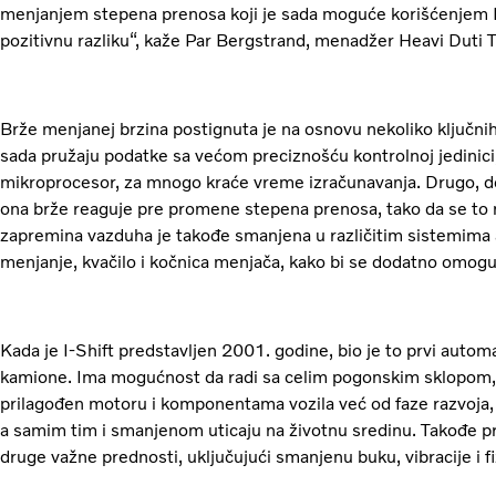
menjanjem stepena prenosa koji je sada moguće korišćenjem I-
pozitivnu razliku“, kaže Par Bergstrand, menadžer Heavi Duti 
Brže menjanej brzina postignuta je na osnovu nekoliko ključnih 
sada pružaju podatke sa većom preciznošću kontrolnoj jedinici,
mikroprocesor, za mnogo kraće vreme izračunavanja. Drugo, do
ona brže reaguje pre promene stepena prenosa, tako da se to 
zapremina vazduha je takođe smanjena u različitim sistemima ak
menjanje, kvačilo i kočnica menjača, kako bi se dodatno omogu
Kada je I-Shift predstavljen 2001. godine, bio je to prvi autom
kamione. Ima mogućnost da radi sa celim pogonskim sklopom,
prilagođen motoru i komponentama vozila već od faze razvoja, 
a samim tim i smanjenom uticaju na životnu sredinu. Takođe 
druge važne prednosti, uključujući smanjenu buku, vibracije i f