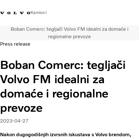
Kamioni
Boban Comerc: tegljači Volvo FM idealni za domaće i
Volvo Trucks Srbija - kontakti
Volvo Trucks prodavnica
Prijavljivanje
Srbija
regionalne prevoze
Press release
Transportna rešenja
Boban Comerc: tegljači
Kamioni
Usluge
Volvo FM idealni za
Kampanje
Dealer locator
domaće i regionalne
Vesti
O nama
prevoze
Volvo Truck Builder
Javite nam se
2023-04-27
Nakon dugogodišnjih izvrsnih iskustava s Volvo brendom,