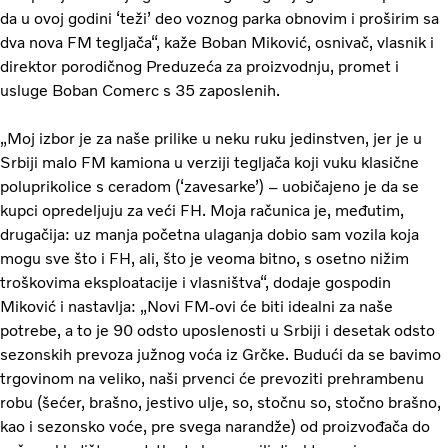
da u ovoj godini ‘teži’ deo voznog parka obnovim i proširim sa
dva nova FM tegljača“, kaže Boban Miković, osnivač, vlasnik i
direktor porodičnog Preduzeća za proizvodnju, promet i
usluge Boban Comerc s 35 zaposlenih.
„Moj izbor je za naše prilike u neku ruku jedinstven, jer je u
Srbiji malo FM kamiona u verziji tegljača koji vuku klasične
poluprikolice s ceradom (‘zavesarke’) – uobičajeno je da se
kupci opredeljuju za veći FH. Moja računica je, međutim,
drugačija: uz manja početna ulaganja dobio sam vozila koja
mogu sve što i FH, ali, što je veoma bitno, s osetno nižim
troškovima eksploatacije i vlasništva“, dodaje gospodin
Miković i nastavlja: „Novi FM-ovi će biti idealni za naše
potrebe, a to je 90 odsto uposlenosti u Srbiji i desetak odsto
sezonskih prevoza južnog voća iz Grčke. Budući da se bavimo
trgovinom na veliko, naši prvenci će prevoziti prehrambenu
robu (šećer, brašno, jestivo ulje, so, stočnu so, stočno brašno,
kao i sezonsko voće, pre svega narandže) od proizvođača do