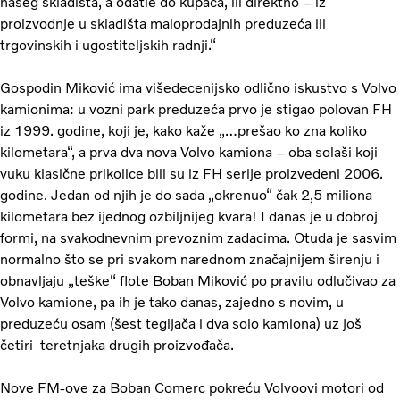
našeg skladišta, a odatle do kupaca, ili direktno – iz
proizvodnje u skladišta maloprodajnih preduzeća ili
trgovinskih i ugostiteljskih radnji.“
Gospodin Miković ima višedecenijsko odlično iskustvo s Volvo
kamionima: u vozni park preduzeća prvo je stigao polovan FH
iz 1999. godine, koji je, kako kaže „…prešao ko zna koliko
kilometara“, a prva dva nova Volvo kamiona – oba solaši koji
vuku klasične prikolice bili su iz FH serije proizvedeni 2006.
godine. Jedan od njih je do sada „okrenuo“ čak 2,5 miliona
kilometara bez ijednog ozbiljnijeg kvara! I danas je u dobroj
formi, na svakodnevnim prevoznim zadacima. Otuda je sasvim
normalno što se pri svakom narednom značajnijem širenju i
obnavljaju „teške“ flote Boban Miković po pravilu odlučivao za
Volvo kamione, pa ih je tako danas, zajedno s novim, u
preduzeću osam (šest tegljača i dva solo kamiona) uz još
četiri teretnjaka drugih proizvođača.
Nove FM-ove za Boban Comerc pokreću Volvoovi motori od