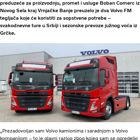
preduzeće za proizvodnju, promet i usluge Boban Comerc iz
Novog Sela kraj Vrnjačke Banje preuzelo je dva Volvo FM
tegljača koje će koristiti za sopstvene potrebe –
svakodnevne ture u Srbiji i sezonske prevoze južnog voća iz
Grčke.
„Prezadovoljan sam Volvo kamionima i saradnjom s Volvo
kompanijom – to je glavni razlog zbog kojeg sam se opredelio