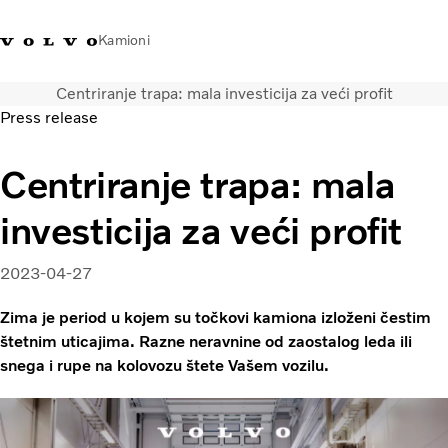
Kamioni
Centriranje trapa: mala investicija za veći profit
Volvo Trucks Srbija - kontakti
Volvo Trucks prodavnica
Prijavljivanje
Srbija
Press release
Transportna rešenja
Centriranje trapa: mala
Kamioni
investicija za veći profit
Usluge
Kampanje
Dealer locator
2023-04-27
Vesti
Zima je period u kojem su točkovi kamiona izloženi čestim
O nama
štetnim uticajima. Razne neravnine od zaostalog leda ili
Volvo Truck Builder
snega i rupe na kolovozu štete Vašem vozilu.
Javite nam se