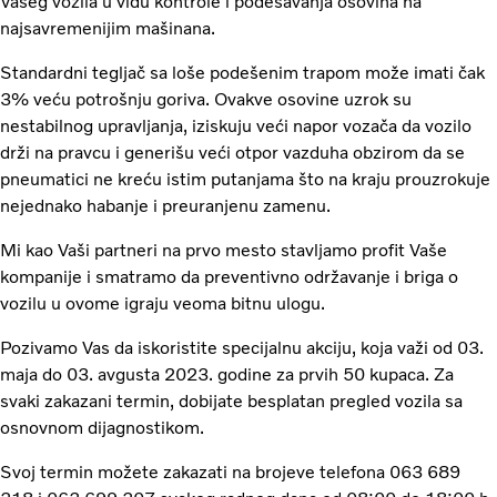
Vašeg vozila u vidu kontrole i podešavanja osovina na
najsavremenijim mašinana.
Standardni tegljač sa loše podešenim trapom može imati čak
3% veću potrošnju goriva. Ovakve osovine uzrok su
nestabilnog upravljanja, iziskuju veći napor vozača da vozilo
drži na pravcu i generišu veći otpor vazduha obzirom da se
pneumatici ne kreću istim putanjama što na kraju prouzrokuje
nejednako habanje i preuranjenu zamenu.
Mi kao Vaši partneri na prvo mesto stavljamo profit Vaše
kompanije i smatramo da preventivno održavanje i briga o
vozilu u ovome igraju veoma bitnu ulogu.
Pozivamo Vas da iskoristite specijalnu akciju, koja važi od 03.
maja do 03. avgusta 2023. godine za prvih 50 kupaca. Za
svaki zakazani termin, dobijate besplatan pregled vozila sa
osnovnom dijagnostikom.
Svoj termin možete zakazati na brojeve telefona 063 689