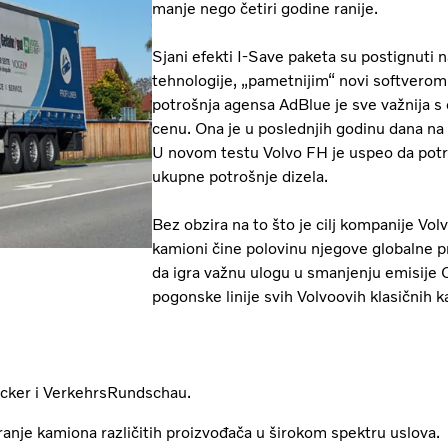
manje nego četiri godine ranije.
Sjani efekti I-Save paketa su postignut
tehnologije, „pametnijim“ novi softverom
potrošnja agensa AdBlue je sve važnija 
cenu. Ona je u poslednjih godinu dana n
U novom testu Volvo FH je uspeo da potr
ukupne potrošnje dizela.
Bez obzira na to što je cilj kompanije Vol
kamioni čine polovinu njegove globalne pr
da igra važnu ulogu u smanjenju emisije
pogonske linije svih Volvoovih klasičnih 
rucker i VerkehrsRundschau.
ranje kamiona različitih proizvođača u širokom spektru uslova.