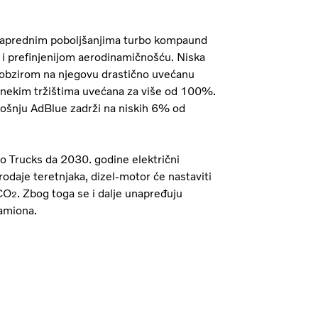
i naprednim poboljšanjima turbo kompaund
 i prefinjenijom aerodinamičnošću. Niska
s obzirom na njegovu drastično uvećanu
a nekim tržištima uvećana za više od 100%.
ošnju AdBlue zadrži na niskih 6% od
vo Trucks da 2030. godine električni
odaje teretnjaka, dizel-motor će nastaviti
 CO
. Zbog toga se i dalje unapređuju
2
kamiona.