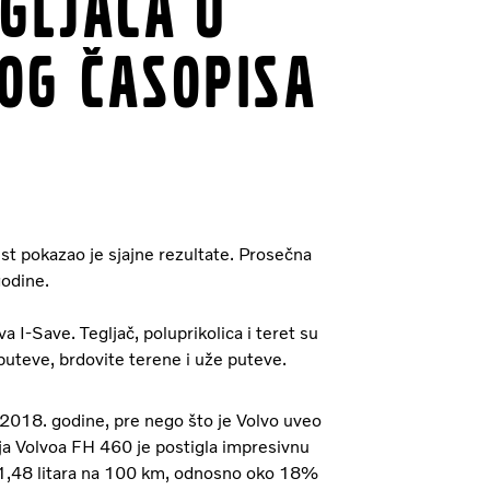
gljača u
og časopisa
t pokazao je sjajne rezultate. Prosečna
godine.
I-Save. Tegljač, poluprikolica i teret su
puteve, brdovite terene i uže puteve.
2018. godine, pre nego što je Volvo uveo
ija Volvoa FH 460 je postigla impresivnu
1,48 litara na 100 km, odnosno oko 18%