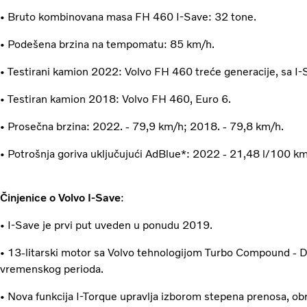
• Bruto kombinovana masa FH 460 I-Save: 32 tone.
• Podešena brzina na tempomatu: 85 km/h.
• Testirani kamion 2022: Volvo FH 460 treće generacije, sa I-
• Testiran kamion 2018: Volvo FH 460, Euro 6.
• Prosečna brzina: 2022. - 79,9 km/h; 2018. - 79,8 km/h.
• Potrošnja goriva uključujući AdBlue*: 2022 - 21,48 l/100 
Činjenice o Volvo I-Save
:
• I-Save je prvi put uveden u ponudu 2019.
• 13-litarski motor sa Volvo tehnologijom Turbo Compound - 
vremenskog perioda.
• Nova funkcija I-Torque upravlja izborom stepena prenosa, ob