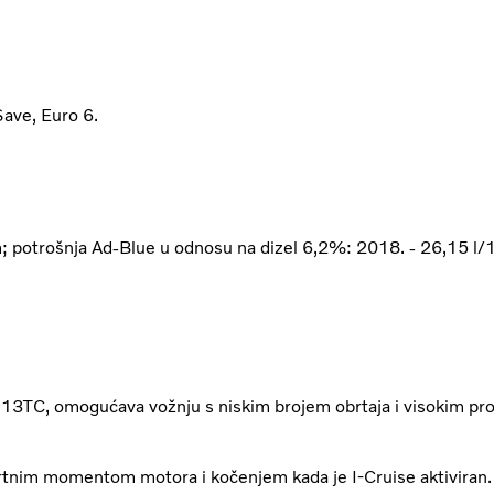
Save, Euro 6.
km; potrošnja Ad-Blue u odnosu na dizel 6,2%: 2018. - 26,15 l
D13TC, omogućava vožnju s niskim brojem obrtaja i visokim 
rtnim momentom motora i kočenjem kada je I-Cruise aktiviran. 