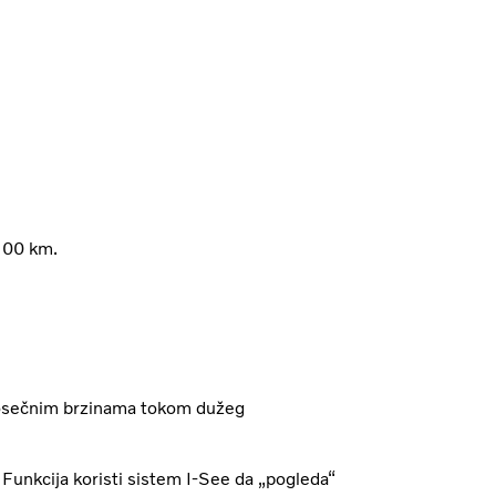
/100 km.
prosečnim brzinama tokom dužeg
Funkcija koristi sistem I-See da „pogleda“