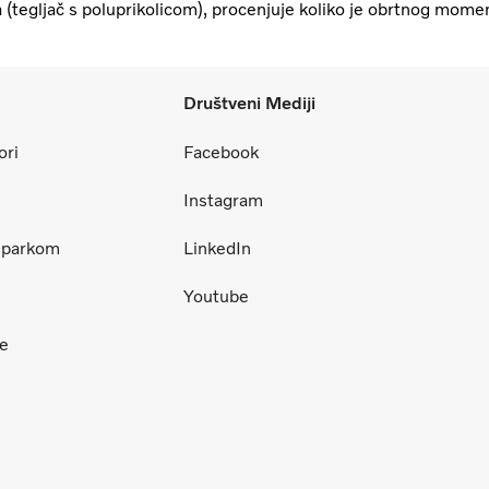
 (tegljač s poluprikolicom), procenjuje koliko je obrtnog mome
Društveni Mediji
ori
Facebook
Instagram
m parkom
LinkedIn
Youtube
ce