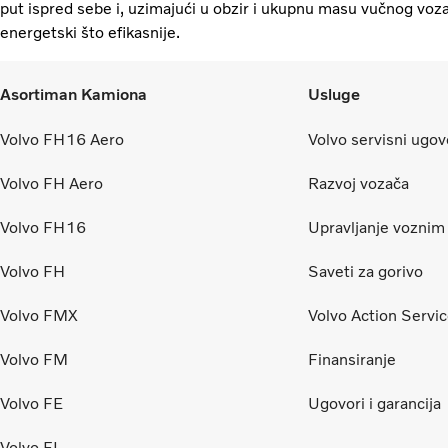
put ispred sebe i, uzimajući u obzir i ukupnu masu vučnog voza
energetski što efikasnije.
Asortiman Kamiona
Usluge
Volvo FH16 Aero
Volvo servisni ugov
Volvo FH Aero
Razvoj vozača
Volvo FH16
Upravljanje vozni
Volvo FH
Saveti za gorivo
Volvo FMX
Volvo Action Servi
Volvo FM
Finansiranje
Volvo FE
Ugovori i garancija
Volvo FL