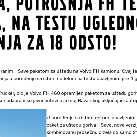
, potrošnja FH te
, na testu ugledn
ja za 18 odsto!
iranim I-Save paketom za uštedu na Volvo FH kamionu. Ovaj tes
nja u poređenju sa istim modelom na testu obavljenim pre 4 
rucker, bio je Volvo FH 460 opremljen paketom za uštedu goriva 
 odabrani su javni putevi u južnoj Bavarskoj, uključujući auto
U poređenju sa istim testom, obavljenim 
paket za uštedu goriva I-Save, nova verz
kombinovanu prosečnu dizela od samo 2