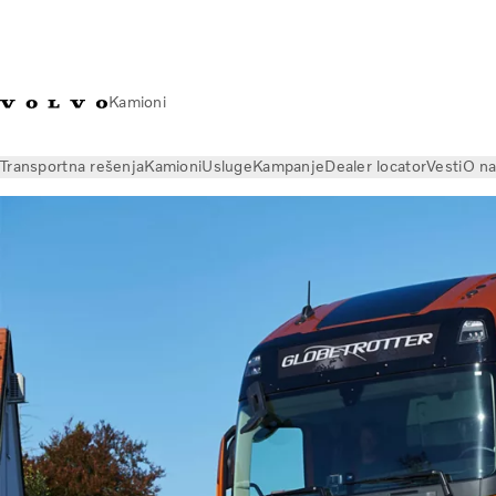
Kamioni
Transportna rešenja
Kamioni
Usluge
Kampanje
Dealer locator
Vesti
O n