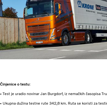
Činjenice o testu
:
• Test je uradio novinar Jan Burgdorf, iz nemačkih časopisa T
• Ukupna dužina testne rute 342,8 km. Ruta se koristi za testi