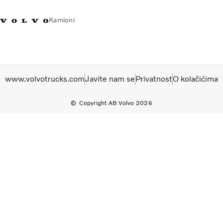
Kamioni
Volvo Trucks Srbija - kontakti
Volvo Trucks prodavnica
Prijavljivanje
Srbija
www.volvotrucks.com
Javite nam se
Privatnost
O kolačićima
Transportna rešenja
Kamioni
Copyright AB Volvo 2026
Usluge
Kampanje
Dealer locator
Vesti
O nama
Volvo Truck Builder
Javite nam se