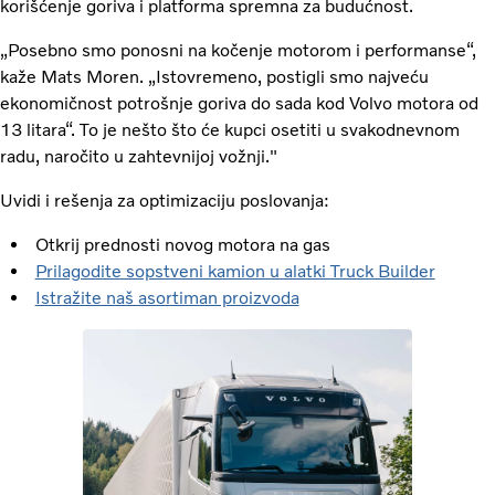
korišćenje goriva i platforma spremna za budućnost.
„Posebno smo ponosni na kočenje motorom i performanse“,
kaže Mats Moren. „Istovremeno, postigli smo najveću
ekonomičnost potrošnje goriva do sada kod Volvo motora od
13 litara“. To je nešto što će kupci osetiti u svakodnevnom
radu, naročito u zahtevnijoj vožnji."
Uvidi i rešenja za optimizaciju poslovanja:
Otkrij prednosti novog motora na gas
Prilagodite sopstveni kamion u alatki Truck Builder
Istražite naš asortiman proizvoda