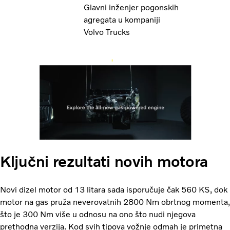
Glavni inženjer pogonskih
agregata u kompaniji
Volvo Trucks
Ključni rezultati novih motora
Novi dizel motor od 13 litara sada isporučuje čak 560 KS, dok
motor na gas pruža neverovatnih 2800 Nm obrtnog momenta,
što je 300 Nm više u odnosu na ono što nudi njegova
prethodna verzija. Kod svih tipova vožnje odmah je primetna