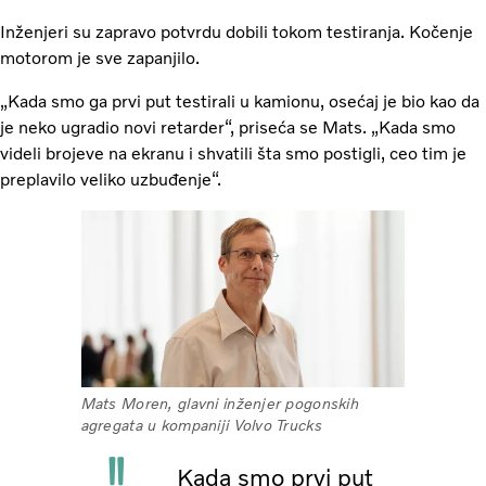
Inženjeri su zapravo potvrdu dobili tokom testiranja. Kočenje
motorom je sve zapanjilo.
„Kada smo ga prvi put testirali u kamionu, osećaj je bio kao da
je neko ugradio novi retarder“, priseća se Mats. „Kada smo
videli brojeve na ekranu i shvatili šta smo postigli, ceo tim je
preplavilo veliko uzbuđenje“.
Mats Moren, glavni inženjer pogonskih
agregata u kompaniji Volvo Trucks
Kada smo prvi put