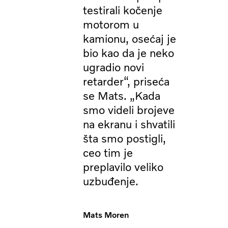
testirali kočenje
motorom u
kamionu, osećaj je
bio kao da je neko
ugradio novi
retarder“, priseća
se Mats. „Kada
smo videli brojeve
na ekranu i shvatili
šta smo postigli,
ceo tim je
preplavilo veliko
uzbuđenje.
Mats Moren