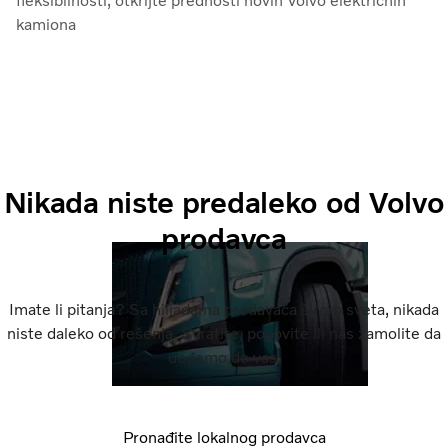
fleksibilnosti, otkrijte prednosti novih Volvo električnih
kamiona
Nikada niste predaleko od Volvo
prodavca
Imate li pitanja? Sa hiljadama prodavaca širom sveta, nikada
niste daleko od rešenja. Svratite, pozovite ili nas zamolite da
dođemo do vas.
Pronađite lokalnog prodavca