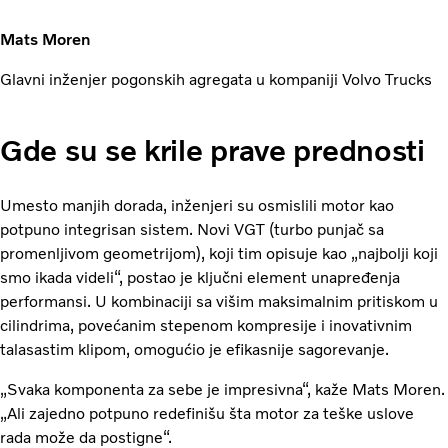
Mats Moren
Glavni inženjer pogonskih agregata u kompaniji Volvo Trucks
Gde su se krile prave prednosti
Umesto manjih dorada, inženjeri su osmislili motor kao
potpuno integrisan sistem. Novi VGT (turbo punjač sa
promenljivom geometrijom), koji tim opisuje kao „najbolji koji
smo ikada videli“, postao je ključni element unapređenja
performansi. U kombinaciji sa višim maksimalnim pritiskom u
cilindrima, povećanim stepenom kompresije i inovativnim
talasastim klipom, omogućio je efikasnije sagorevanje.
„Svaka komponenta za sebe je impresivna“, kaže Mats Moren.
„Ali zajedno potpuno redefinišu šta motor za teške uslove
rada može da postigne“.