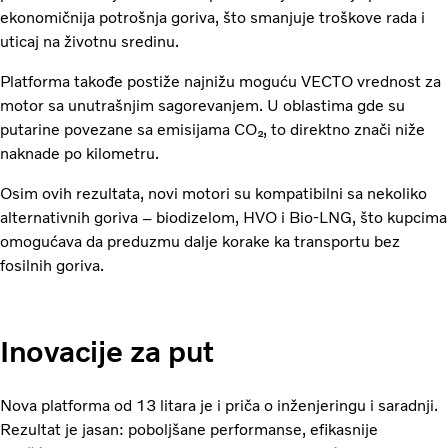
ekonomičnija potrošnja goriva, što smanjuje troškove rada i
uticaj na životnu sredinu.
Platforma takođe postiže najnižu moguću VECTO vrednost za
motor sa unutrašnjim sagorevanjem. U oblastima gde su
putarine povezane sa emisijama CO₂, to direktno znači niže
naknade po kilometru.
Osim ovih rezultata, novi motori su kompatibilni sa nekoliko
alternativnih goriva – biodizelom, HVO i Bio-LNG, što kupcima
omogućava da preduzmu dalje korake ka transportu bez
fosilnih goriva.
Inovacije za put
Nova platforma od 13 litara je i priča o inženjeringu i saradnji.
Rezultat je jasan: poboljšane performanse, efikasnije