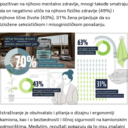
pozitivan na njihovo mentalno zdravlje, mnogi takođe smatraju
da on negativno utiče na njihovo fizičko zdravlje (49%) i
njihove lične živote (43%). 31% žena prijavljuje da su
izložene seksističkom i misoginističkom ponašanju.
Istraživanje je obuhvatalo i pitanja o dizajnu i ergonomiji
kamiona, kao i o bezbednosti i ličnoj sigurnosti na kamionskim
odmorištima. Međutim, rezultati pokazuju da to nisu značajni