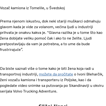
Vozač kamiona iz Tomelile, u Švedskoj
Prema njenom iskustvu, dok neki stariji muškarci odmahuju
glavom kada je vide za volanom, većina ljudi u industriji
prihvata je onakvu kakva je. "Glavna razlika je u tome što kao
žena dobijate veliku pomoć čak i ako to ne želite. Ljudi
pretpostavljaju da vam je potrebna, a to ume da bude
frustrirajuće“.
Da biste saznali više o tome kako je biti žena koja radi u
transportnoj industriji,
možete da pročitate
o Ivoni Bleharčik,
ženi vozaču kamiona i transporteru iz Poljske, kao i da
pogledate video snimke sa putovanja po Skandinaviji u okviru
serijala Volvo Trucking Adventure.