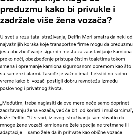
preduzmu kako bi privukle i
zadržale više žena vozača?
U svetlu rezultata istraživanja, Delfin Mori smatra da neki od
najvažnijih koraka koje transportne firme mogu da preduzmu
jesu obezbeđivanje sigurnih mesta za zaustavljanje kamiona
preko noći, obezbeđenje pristupa čistim toaletima tokom
smena i opremanje kamiona sigurnosnom opremom kao što
su kamere i alarmi. Takođe je važno imati fleksibilno radno
vreme kako bi vozači postigli dobru ravnotežu između
poslovnog i privatnog života.
„Međutim, treba naglasiti da ove mere neće samo doprineti
zadržavanju žena vozača, već će biti od koristi i muškarcima“,
kaže Delfin. "U stvari, iz ovog istraživanja sam shvatio da
mnoge žene vozači kamiona ne žele specijalne tretmane ili
adaptacije – samo žele da ih prihvate kao obične vozače