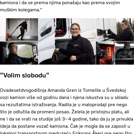
kamiona i da se prema njima ponašaju kao prema svojim
muškim kolegama."
"Volim slobodu"
Dvadesetdvogodišnja Amanda Gren iz Tomelile u Švedskoj
vozi kamion više od godinu dana i njena iskustva su u skladu
sa rezultatima istraživanja. Radila je u maloprodaji pre nego
što je odlučila da promeni posao. Želela je pristojnu platu, ali
ne i da se vrati na studije još 3–4 godine, tako da ju je privukla
ideja da postane vozač kamiona. Čak je mogla da se zaposli u
lokalnoj transportnom preduzeću Eriksons Åkeri pre nego što