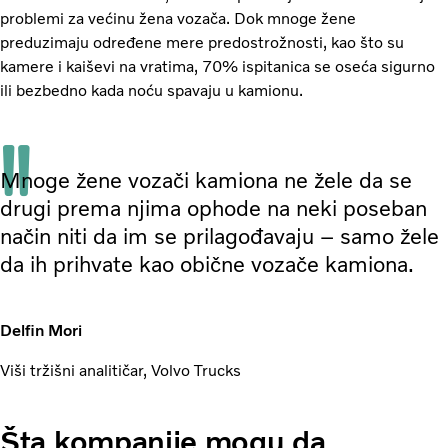
problemi za većinu žena vozača. Dok mnoge žene
preduzimaju određene mere predostrožnosti, kao što su
kamere i kaiševi na vratima, 70% ispitanica se oseća sigurno
ili bezbedno kada noću spavaju u kamionu.
Mnoge žene vozači kamiona ne žele da se
drugi prema njima ophode na neki poseban
način niti da im se prilagođavaju – samo žele
da ih prihvate kao obične vozače kamiona.
Delfin Mori
Viši tržišni analitičar, Volvo Trucks
Šta kompanije mogu da