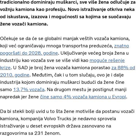
tradicionalno dominiraju muškarci, sve više žena odlučuje za
vožnju kamiona kao profesiju. Novo istraživanje otkriva neka
od iskustava, izazova i mogućnosti sa kojima se suočavaju
žene vozači kamiona.
Očekuje se da će se globalni manjak veštih vozača kamiona,
koji već ograničavaju mnoga transportna preduzeća,
znatno
pogoršati do 2028. godine
. Uključivanje većeg broja žena u
industriju kao vozača sve se više vidi kao
moguće rešenje
krize
. U SAD je broj žena vozača kamiona porastao
za 88% od
2010. godine
. Međutim, čak i u tom slučaju, ovo je i dalje
industrija kojom dominiraju muškarci budući da žene čine
samo
13,7% vozača
. Na drugom mestu je postignut manji
napredak jer žene
čine samo 4% vozača kamiona u Evropi
.
Da bi stekli bolji uvid u to šta žene motiviše da postanu vozači
kamiona, kompanija Volvo Trucks je nedavno sprovela
istraživanje u deset evropskih država zasnovano na
razgovorima sa 231 ženom.