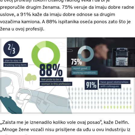
preporučile drugim ženama. 75% veruje da imaju dobre radne
uslove, a 91% kaže da imaju dobre odnose sa drugim
vozačima kamiona. A 88% ispitanika oseća ponos zato što je
žena u ovoj profesiji.
„Zaista me je iznenadilo koliko vole ovaj posao“, kaže Delfin.
„Mnoge žene vozači nisu prisiljene da uđu u ovu industriju iz