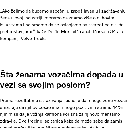
„Ako želimo da budemo uspešni u zapošljavanju i zadržavanju
žena u ovoj industriji, moramo da znamo više o njihovim
iskustvima i ne smemo da se oslanjamo na stereotipe niti da
pretpostavljamo“, kaže Delfin Mori, viša analitičarka tržišta u
kompaniji Volvo Trucks.
Šta ženama vozačima dopada u
vezi sa svojim poslom?
Prema rezultatima istraživanja, jasno je da mnoge žene vozači
smatraju da njihov posao ima mnogo pozitivnih strana. 44%
njih misli da je vožnja kamiona korisna za njihovo mentalno
zdravlje. Dve trećine ispitanica kaže da može sebe da zamisli
u ovoj profesiji tokom čitavog radnog veka i da bi je