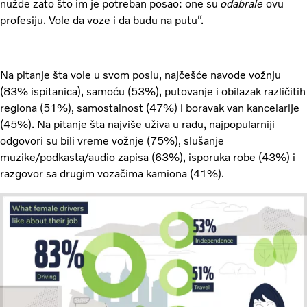
nužde zato što im je potreban posao: one su
odabrale
ovu
profesiju. Vole da voze i da budu na putu“.
Na pitanje šta vole u svom poslu, najčešće navode vožnju
(83% ispitanica), samoću (53%), putovanje i obilazak različitih
regiona (51%), samostalnost (47%) i boravak van kancelarije
(45%). Na pitanje šta najviše uživa u radu, najpopularniji
odgovori su bili vreme vožnje (75%), slušanje
muzike/podkasta/audio zapisa (63%), isporuka robe (43%) i
razgovor sa drugim vozačima kamiona (41%).