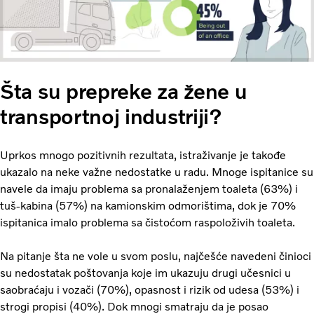
Šta su prepreke za žene u
transportnoj industriji?
Uprkos mnogo pozitivnih rezultata, istraživanje je takođe
ukazalo na neke važne nedostatke u radu. Mnoge ispitanice su
navele da imaju problema sa pronalaženjem toaleta (63%) i
tuš-kabina (57%) na kamionskim odmorištima, dok je 70%
ispitanica imalo problema sa čistoćom raspoloživih toaleta.
Na pitanje šta ne vole u svom poslu, najčešće navedeni činioci
su nedostatak poštovanja koje im ukazuju drugi učesnici u
saobraćaju i vozači (70%), opasnost i rizik od udesa (53%) i
strogi propisi (40%). Dok mnogi smatraju da je posao