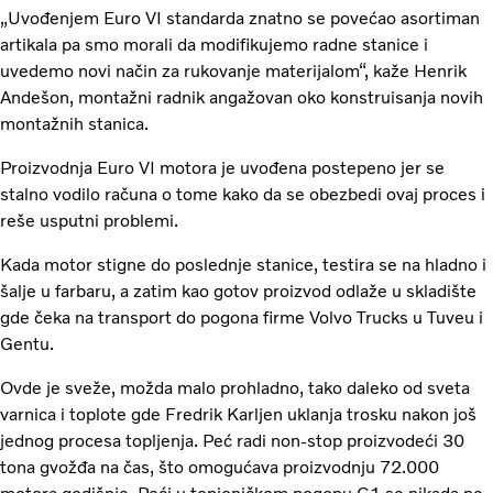
„Uvođenjem Euro VI standarda znatno se povećao asortiman
artikala pa smo morali da modifikujemo radne stanice i
uvedemo novi način za rukovanje materijalom“, kaže Henrik
Andešon, montažni radnik angažovan oko konstruisanja novih
montažnih stanica.
Proizvodnja Euro VI motora je uvođena postepeno jer se
stalno vodilo računa o tome kako da se obezbedi ovaj proces i
reše usputni problemi.
Kada motor stigne do poslednje stanice, testira se na hladno i
šalje u farbaru, a zatim kao gotov proizvod odlaže u skladište
gde čeka na transport do pogona firme Volvo Trucks u Tuveu i
Gentu.
Ovde je sveže, možda malo prohladno, tako daleko od sveta
varnica i toplote gde Fredrik Karljen uklanja trosku nakon još
jednog procesa topljenja. Peć radi non-stop proizvodeći 30
tona gvožđa na čas, što omogućava proizvodnju 72.000