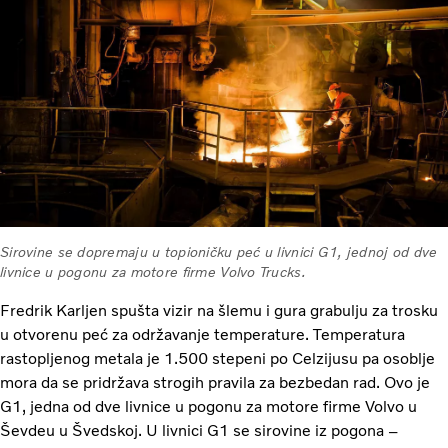
Sirovine se dopremaju u topioničku peć u livnici G1, jednoj od dve
livnice u pogonu za motore firme Volvo Trucks.
Fredrik Karljen spušta vizir na šlemu i gura grabulju za trosku
u otvorenu peć za održavanje temperature. Temperatura
rastopljenog metala je 1.500 stepeni po Celzijusu pa osoblje
mora da se pridržava strogih pravila za bezbedan rad. Ovo je
G1, jedna od dve livnice u pogonu za motore firme Volvo u
Ševdeu u Švedskoj. U livnici G1 se sirovine iz pogona –