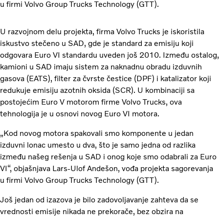
u firmi Volvo Group Trucks Technology (GTT).
U razvojnom delu projekta, firma Volvo Trucks je iskoristila
iskustvo stečeno u SAD, gde je standard za emisiju koji
odgovara Euro VI standardu uveden još 2010. Između ostalog,
kamioni u SAD imaju sistem za naknadnu obradu izduvnih
gasova (EATS), filter za čvrste čestice (DPF) i katalizator koji
redukuje emisiju azotnih oksida (SCR). U kombinaciji sa
postojećim Euro V motorom firme Volvo Trucks, ova
tehnologija je u osnovi novog Euro VI motora.
„Kod novog motora spakovali smo komponente u jedan
izduvni lonac umesto u dva, što je samo jedna od razlika
između našeg rešenja u SAD i onog koje smo odabrali za Euro
VI“, objašnjava Lars-Ulof Andešon, vođa projekta sagorevanja
u firmi Volvo Group Trucks Technology (GTT).
Još jedan od izazova je bilo zadovoljavanje zahteva da se
vrednosti emisije nikada ne prekorače, bez obzira na