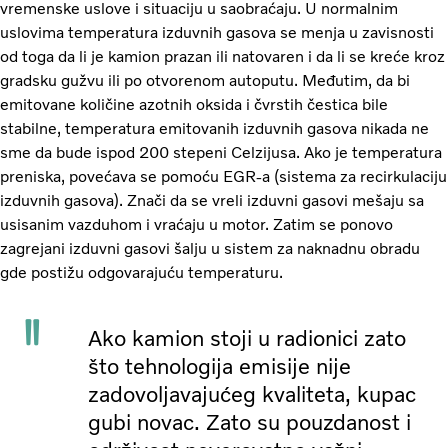
vremenske uslove i situaciju u saobraćaju. U normalnim
uslovima temperatura izduvnih gasova se menja u zavisnosti
od toga da li je kamion prazan ili natovaren i da li se kreće kroz
gradsku gužvu ili po otvorenom autoputu. Međutim, da bi
emitovane količine azotnih oksida i čvrstih čestica bile
stabilne, temperatura emitovanih izduvnih gasova nikada ne
sme da bude ispod 200 stepeni Celzijusa. Ako je temperatura
preniska, povećava se pomoću EGR-a (sistema za recirkulaciju
izduvnih gasova). Znači da se vreli izduvni gasovi mešaju sa
usisanim vazduhom i vraćaju u motor. Zatim se ponovo
zagrejani izduvni gasovi šalju u sistem za naknadnu obradu
gde postižu odgovarajuću temperaturu.
Ako kamion stoji u radionici zato
što tehnologija emisije nije
zadovoljavajućeg kvaliteta, kupac
gubi novac. Zato su pouzdanost i