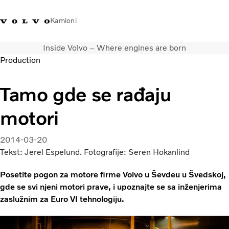
Kamioni
Inside Volvo – Where engines are born
Volvo Trucks Srbija - kontakti
Volvo Trucks prodavnica
Prijavljivanje
Srbija
Production
Transportna rešenja
Tamo gde se rađaju
Kamioni
motori
Usluge
Kampanje
Dealer locator
2014-03-20
Vesti
Tekst: Jerel Espelund. Fotografije: Seren Hokanlind
O nama
Posetite pogon za motore firme Volvo u Ševdeu u Švedskoj,
Volvo Truck Builder
gde se svi njeni motori prave, i upoznajte se sa inženjerima
Javite nam se
zaslužnim za Euro VI tehnologiju.