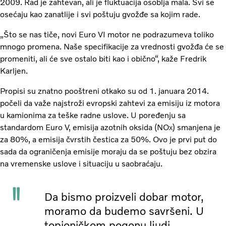
2009. Rad je zahtevan, ali je fluktuacija osoblja mala. Svi se
osećaju kao zanatlije i svi poštuju gvožđe sa kojim rade.
„Što se nas tiče, novi Euro VI motor ne podrazumeva toliko
mnogo promena. Naše specifikacije za vrednosti gvožđa će se
promeniti, ali će sve ostalo biti kao i obično“, kaže Fredrik
Karljen.
Propisi su znatno pooštreni otkako su od 1. januara 2014.
počeli da važe najstroži evropski zahtevi za emisiju iz motora
u kamionima za teške radne uslove. U poređenju sa
standardom Euro V, emisija azotnih oksida (NO
) smanjena je
X
za 80%, a emisija čvrstih čestica za 50%. Ovo je prvi put do
sada da ograničenja emisije moraju da se poštuju bez obzira
na vremenske uslove i situaciju u saobraćaju.
Da bismo proizveli dobar motor,
moramo da budemo savršeni. U
topioničkom pogonu ljudi