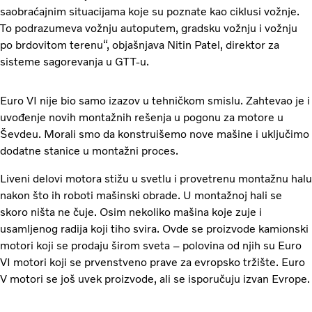
saobraćajnim situacijama koje su poznate kao ciklusi vožnje.
To podrazumeva vožnju autoputem, gradsku vožnju i vožnju
po brdovitom terenu“, objašnjava Nitin Patel, direktor za
sisteme sagorevanja u GTT-u.
Euro VI nije bio samo izazov u tehničkom smislu. Zahtevao je i
uvođenje novih montažnih rešenja u pogonu za motore u
Ševdeu. Morali smo da konstruišemo nove mašine i uključimo
dodatne stanice u montažni proces.
Liveni delovi motora stižu u svetlu i provetrenu montažnu halu
nakon što ih roboti mašinski obrade. U montažnoj hali se
skoro ništa ne čuje. Osim nekoliko mašina koje zuje i
usamljenog radija koji tiho svira. Ovde se proizvode kamionski
motori koji se prodaju širom sveta – polovina od njih su Euro
VI motori koji se prvenstveno prave za evropsko tržište. Euro
V motori se još uvek proizvode, ali se isporučuju izvan Evrope.