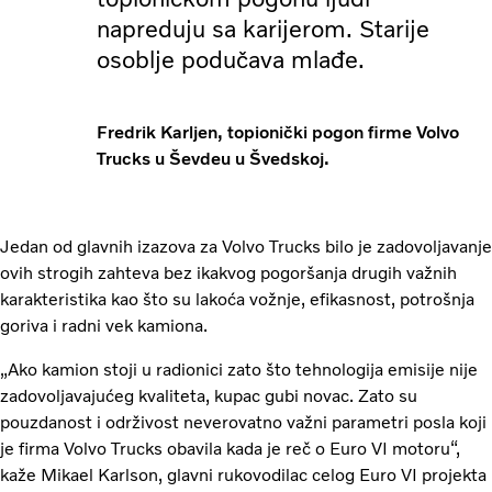
napreduju sa karijerom. Starije
osoblje podučava mlađe.
Fredrik Karljen, topionički pogon firme Volvo
Trucks u Ševdeu u Švedskoj.
Jedan od glavnih izazova za Volvo Trucks bilo je zadovoljavanje
ovih strogih zahteva bez ikakvog pogoršanja drugih važnih
karakteristika kao što su lakoća vožnje, efikasnost, potrošnja
goriva i radni vek kamiona.
„Ako kamion stoji u radionici zato što tehnologija emisije nije
zadovoljavajućeg kvaliteta, kupac gubi novac. Zato su
pouzdanost i održivost neverovatno važni parametri posla koji
je firma Volvo Trucks obavila kada je reč o Euro VI motoru“,
kaže Mikael Karlson, glavni rukovodilac celog Euro VI projekta