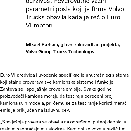
održivost neverovatno važni
parametri posla koji je firma Volvo
Trucks obavila kada je reč o Euro
VI motoru.
Mikael Karlson, glavni rukovodilac projekta,
Volvo Group Trucks Technology.
Euro VI predviđa i uvođenje specifikacije unutrašnjeg sistema
koji stalno proverava sve kamionske sisteme i funkcije.
Zahteva se i spoljašnja provera emisije. Svake godine
proizvođači kamiona moraju da testiraju određeni broj
kamiona svih modela, pri čemu se za testiranje koristi merač
emisije priključen na izduvnu cev.
„Spoljašnja provera se obavlja na određenoj putnoj deonici u
realnim saobraćajnim uslovima. Kamioni se voze u različitim