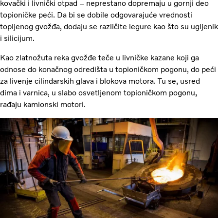
kovački i livnički otpad – neprestano dopremaju u gornji deo
topioničke peći. Da bi se dobile odgovarajuće vrednosti
topljenog gvožđa, dodaju se različite legure kao što su ugljenik
i silicijum.
Kao zlatnožuta reka gvožđe teče u livničke kazane koji ga
odnose do konačnog odredišta u topioničkom pogonu, do peći
za livenje cilindarskih glava i blokova motora. Tu se, usred
dima i varnica, u slabo osvetljenom topioničkom pogonu,
rađaju kamionski motori.