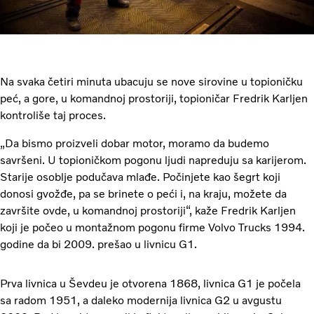
Na svaka četiri minuta ubacuju se nove sirovine u topioničku
peć, a gore, u komandnoj prostoriji, topioničar Fredrik Karljen
kontroliše taj proces.
„Da bismo proizveli dobar motor, moramo da budemo
savršeni. U topioničkom pogonu ljudi napreduju sa karijerom.
Starije osoblje podučava mlađe. Počinjete kao šegrt koji
donosi gvožđe, pa se brinete o peći i, na kraju, možete da
završite ovde, u komandnoj prostoriji“, kaže Fredrik Karljen
koji je počeo u montažnom pogonu firme Volvo Trucks 1994.
godine da bi 2009. prešao u livnicu G1.
Prva livnica u Ševdeu je otvorena 1868, livnica G1 je počela
sa radom 1951, a daleko modernija livnica G2 u avgustu