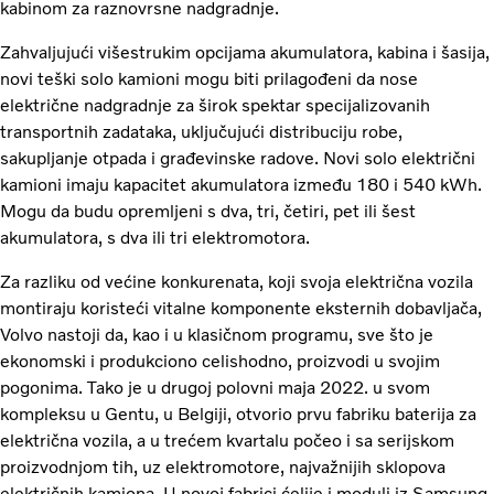
kabinom za raznovrsne nadgradnje.
Zahvaljujući višestrukim opcijama akumulatora, kabina i šasija,
novi teški solo kamioni mogu biti prilagođeni da nose
električne nadgradnje za širok spektar specijalizovanih
transportnih zadataka, uključujući distribuciju robe,
sakupljanje otpada i građevinske radove. Novi solo električni
kamioni imaju kapacitet akumulatora između 180 i 540 kWh.
Mogu da budu opremljeni s dva, tri, četiri, pet ili šest
akumulatora, s dva ili tri elektromotora.
Za razliku od većine konkurenata, koji svoja električna vozila
montiraju koristeći vitalne komponente eksternih dobavljača,
Volvo nastoji da, kao i u klasičnom programu, sve što je
ekonomski i produkciono celishodno, proizvodi u svojim
pogonima. Tako je u drugoj polovni maja 2022. u svom
kompleksu u Gentu, u Belgiji, otvorio prvu fabriku baterija za
električna vozila, a u trećem kvartalu počeo i sa serijskom
proizvodnjom tih, uz elektromotore, najvažnijih sklopova
električnih kamiona. U novoj fabrici ćelije i moduli iz Samsung