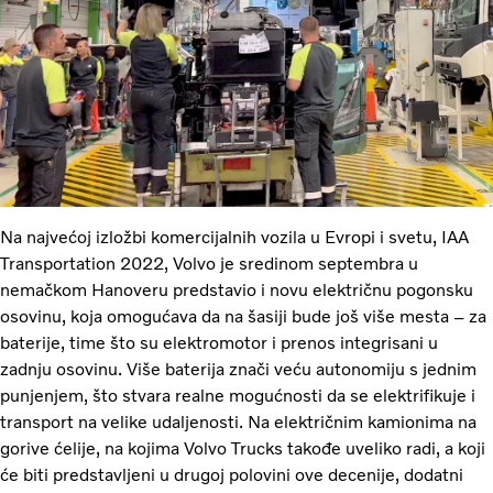
Na najvećoj izložbi komercijalnih vozila u Evropi i svetu, IAA
Transportation 2022, Volvo je sredinom septembra u
nemačkom Hanoveru predstavio i novu električnu pogonsku
osovinu, koja omogućava da na šasiji bude još više mesta – za
baterije, time što su elektromotor i prenos integrisani u
zadnju osovinu. Više baterija znači veću autonomiju s jednim
punjenjem, što stvara realne mogućnosti da se elektrifikuje i
transport na velike udaljenosti. Na električnim kamionima na
gorive ćelije, na kojima Volvo Trucks takođe uveliko radi, a koji
će biti predstavljeni u drugoj polovini ove decenije, dodatni