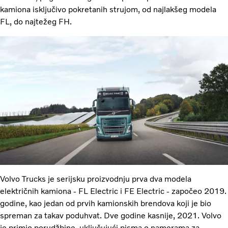
kamiona isključivo pokretanih strujom, od najlakšeg modela
FL, do najtežeg FH.
Volvo Trucks je serijsku proizvodnju prva dva modela
električnih kamiona - FL Electric i FE Electric - započeo 2019.
godine, kao jedan od prvih kamionskih brendova koji je bio
spreman za takav poduhvat. Dve godine kasnije, 2021. Volvo
je primio porudžbine, uključujući pisma o namerama za