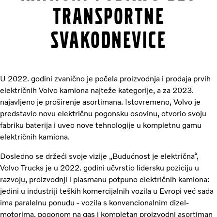
transportne
svakodnevice
U 2022. godini zvanično je počela proizvodnja i prodaja prvih
električnih Volvo kamiona najteže kategorije, a za 2023.
najavljeno je proširenje asortimana. Istovremeno, Volvo je
predstavio novu električnu pogonsku osovinu, otvorio svoju
fabriku baterija i uveo nove tehnologije u kompletnu gamu
električnih kamiona.
Dosledno se držeći svoje vizije „Budućnost je električna“,
Volvo Trucks je u 2022. godini učvrstio lidersku poziciju u
razvoju, proizvodnji i plasmanu potpuno električnih kamiona:
jedini u industriji teških komercijalnih vozila u Evropi već sada
ima paralelnu ponudu - vozila s konvencionalnim dizel-
motorima, pogonom na gas i kompletan proizvodni asortiman