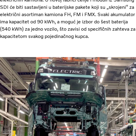
SDI će biti sastavljeni u baterijske pakete koji su „skrojeni“ za
električni asortiman kamiona FH, FM i FMX. Svaki akumulator
ima kapacitet od 90 kWh, a moguć je izbor do šest baterija
(540 kWh) za jedno vozilo, što zavisi od specifičnih zahteva za
kapacitetom svakog pojedinačnog kupca.