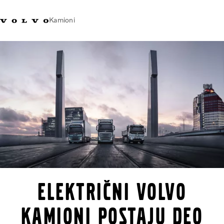
Kamioni
Volvo Trucks Srbija - kontakti
Volvo Trucks prodavnica
Prijavljivanje
Srbija
Transportna rešenja
Kamioni
Usluge
Kampanje
Dealer locator
Vesti
O nama
Volvo Truck Builder
Električni Volvo
Javite nam se
kamioni postaju deo