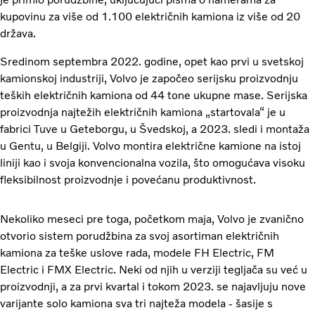
kupovinu za više od 1.100 električnih kamiona iz više od 20
država.
Sredinom septembra 2022. godine, opet kao prvi u svetskoj
kamionskoj industriji, Volvo je započeo serijsku proizvodnju
teških električnih kamiona od 44 tone ukupne mase. Serijska
proizvodnja najtežih električnih kamiona „startovala“ je u
fabrici Tuve u Geteborgu, u Švedskoj, a 2023. sledi i montaža
u Gentu, u Belgiji. Volvo montira električne kamione na istoj
liniji kao i svoja konvencionalna vozila, što omogućava visoku
fleksibilnost proizvodnje i povećanu produktivnost.
Nekoliko meseci pre toga, početkom maja, Volvo je zvanično
otvorio sistem porudžbina za svoj asortiman električnih
kamiona za teške uslove rada, modele FH Electric, FM
Electric i FMX Electric. Neki od njih u verziji tegljača su već u
proizvodnji, a za prvi kvartal i tokom 2023. se najavljuju nove
varijante solo kamiona sva tri najteža modela - šasije s