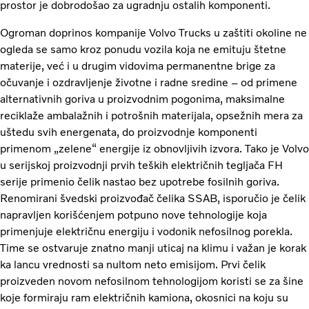
prostor je dobrodošao za ugradnju ostalih komponenti.
Ogroman doprinos kompanije Volvo Trucks u zaštiti okoline ne
ogleda se samo kroz ponudu vozila koja ne emituju štetne
materije, već i u drugim vidovima permanentne brige za
očuvanje i ozdravljenje životne i radne sredine – od primene
alternativnih goriva u proizvodnim pogonima, maksimalne
reciklaže ambalažnih i potrošnih materijala, opsežnih mera za
uštedu svih energenata, do proizvodnje komponenti
primenom „zelene“ energije iz obnovljivih izvora. Tako je Volvo
u serijskoj proizvodnji prvih teških električnih tegljača FH
serije primenio čelik nastao bez upotrebe fosilnih goriva.
Renomirani švedski proizvođač čelika SSAB, isporučio je čelik
napravljen korišćenjem potpuno nove tehnologije koja
primenjuje električnu energiju i vodonik nefosilnog porekla.
Time se ostvaruje znatno manji uticaj na klimu i važan je korak
ka lancu vrednosti sa nultom neto emisijom. Prvi čelik
proizveden novom nefosilnom tehnologijom koristi se za šine
koje formiraju ram električnih kamiona, okosnici na koju su