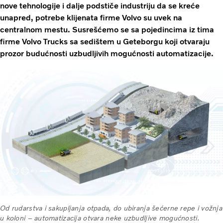
nove tehnologije i dalje podstiče industriju da se kreće
unapred, potrebe klijenata firme Volvo su uvek na
centralnom mestu. Susrešćemo se sa pojedincima iz tima
firme Volvo Trucks sa sedištem u Geteborgu koji otvaraju
prozor budućnosti uzbudljivih mogućnosti automatizacije.
Od rudarstva i sakupljanja otpada, do ubiranja šećerne repe i vožnja
u koloni – automatizacija otvara neke uzbudljive mogućnosti.