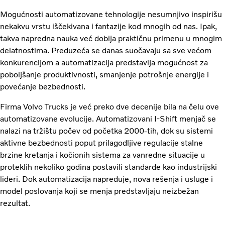
Mogućnosti automatizovane tehnologije nesumnjivo inspirišu
nekakvu vrstu iščekivana i fantazije kod mnogih od nas. Ipak,
takva napredna nauka već dobija praktičnu primenu u mnogim
delatnostima. Preduzeća se danas suočavaju sa sve većom
konkurencijom a automatizacija predstavlja mogućnost za
poboljšanje produktivnosti, smanjenje potrošnje energije i
povećanje bezbednosti.
Firma Volvo Trucks je već preko dve decenije bila na čelu ove
automatizovane evolucije. Automatizovani I-Shift menjač se
nalazi na tržištu počev od početka 2000-tih, dok su sistemi
aktivne bezbednosti poput prilagodljive regulacije stalne
brzine kretanja i kočionih sistema za vanredne situacije u
proteklih nekoliko godina postavili standarde kao industrijski
lideri. Dok automatizacija napreduje, nova rešenja i usluge i
model poslovanja koji se menja predstavljaju neizbežan
rezultat.