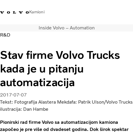
Kamioni
Inside Volvo – Automation
Volvo Trucks Srbija - kontakti
Volvo Trucks prodavnica
Prijavljivanje
Srbija
R&D
Transportna rešenja
Stav firme Volvo Trucks
Kamioni
kada je u pitanju
Usluge
Kampanje
automatizacija
Dealer locator
Vesti
2017-07-07
O nama
Tekst: Fotografija Alastera Mekdafa: Patrik Ulson/Volvo Trucks
Volvo Truck Builder
ilustracija: Dan Hambe
Javite nam se
Pionirski rad firme Volvo sa automatizacijom kamiona
započeo je pre više od dvadeset godina. Dok širok spektar