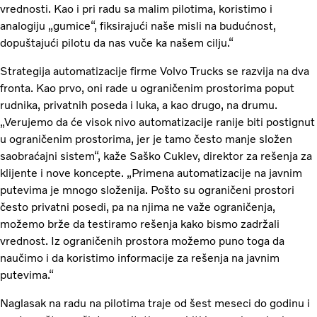
vrednosti. Kao i pri radu sa malim pilotima, koristimo i
analogiju „gumice“, fiksirajući naše misli na budućnost,
dopuštajući pilotu da nas vuče ka našem cilju.“
Strategija automatizacije firme Volvo Trucks se razvija na dva
fronta. Kao prvo, oni rade u ograničenim prostorima poput
rudnika, privatnih poseda i luka, a kao drugo, na drumu.
„Verujemo da će visok nivo automatizacije ranije biti postignut
u ograničenim prostorima, jer je tamo često manje složen
saobraćajni sistem“, kaže Saško Cuklev, direktor za rešenja za
klijente i nove koncepte. „Primena automatizacije na javnim
putevima je mnogo složenija. Pošto su ograničeni prostori
često privatni posedi, pa na njima ne važe ograničenja,
možemo brže da testiramo rešenja kako bismo zadržali
vrednost. Iz ograničenih prostora možemo puno toga da
naučimo i da koristimo informacije za rešenja na javnim
putevima.“
Naglasak na radu na pilotima traje od šest meseci do godinu i