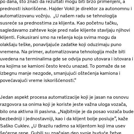
po dana, što znači da rezultati mogu biti brzo primenjeni, a
prednosti iskorišćene. Hajder Vokil je direktor za autonomnu i
automatizovanu vožnju. „U našem radu se tehnologija
susreće sa prednostima za klijenta. Kao početnu tačku,
sagledavamo zahteve koje pred naše klijente stavljaju njihovi
klijenti. Fokusirani smo na rešenja koja svima mogu da
olakšaju teške, ponavljajuće zadatke koji oduzimaju puno
vremena. Na primer, automatizovana tehnologija može biti
uvedena na terminalima gde se odvija puno utovara i istovara i
na kojima se kamioni često kreću unazad. To pomaže da se
izbegnu manje nezgode, smanjujući oštećenja kamiona i
povećavajući vreme iskorišćenosti.“
Jedan aspekt procesa automatizacije koji je jasan na osnovu
razgovora sa onima koji je koriste jeste važna uloga vozača,
bilo ona aktivna ili pasivna. „Najbitnije je da posao vozača bude
bezbedniji i jednostavniji, kao i da klijent bolje posluje“, kaže
Saško Cuklev. „U Brazilu radimo sa klijentom koji ima usev
šećerne repe. Gubili su značajan deo svoje buduće žetve