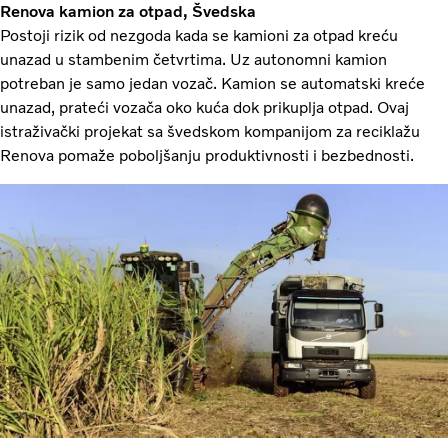
Renova kamion za otpad, Švedska
Postoji rizik od nezgoda kada se kamioni za otpad kreću
unazad u stambenim četvrtima. Uz autonomni kamion
potreban je samo jedan vozač. Kamion se automatski kreće
unazad, prateći vozača oko kuća dok prikuplja otpad. Ovaj
istraživački projekat sa švedskom kompanijom za reciklažu
Renova pomaže poboljšanju produktivnosti i bezbednosti.