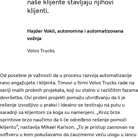
naše klijente stavljaju njihovi
klijenti.
Hajder Vokil, autonomna i automatizovana
vožnja
Volvo Trucks
Od posebne je važnosti da u procesu razvoja automatizacije
rano angažujete i klijenta. Timovi u firmi Volvo Trucks rade na
seriji malih probnih projekata, koji su stalno u različitim fazama
dovršetka. Ovi probni projekti pomažu utvrđivanju da li je
rešenje izvodljivo u praksi i idealno se testiraju na putu u
saradnji sa klijentom za koga su namenjeni. „Kroz brze
sprintove brzo naučimo da li će određeno rešenje pomoći
klijentu“, nastavlja Mikael Karlson. „To je pristup zasnovan na
softveru u kom pokušavamo da zauzmemo veću ulogu u lancu