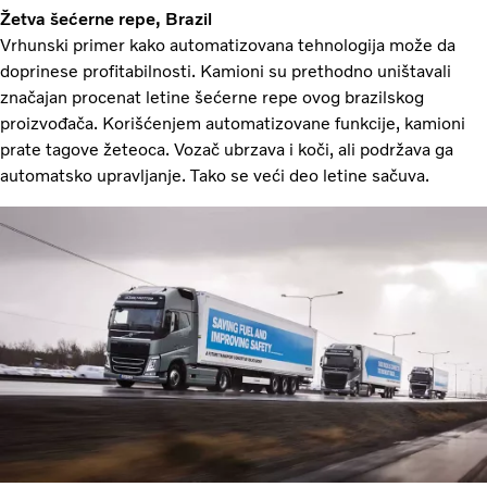
Žetva šećerne repe, Brazil
Vrhunski primer kako automatizovana tehnologija može da
doprinese profitabilnosti. Kamioni su prethodno uništavali
značajan procenat letine šećerne repe ovog brazilskog
proizvođača. Korišćenjem automatizovane funkcije, kamioni
prate tagove žeteoca. Vozač ubrzava i koči, ali podržava ga
automatsko upravljanje. Tako se veći deo letine sačuva.