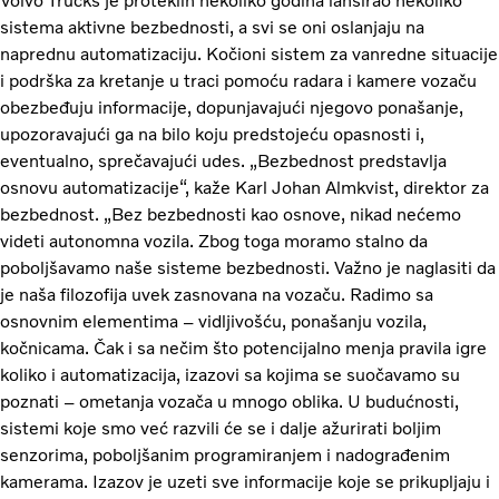
Volvo Trucks je proteklih nekoliko godina lansirao nekoliko
sistema aktivne bezbednosti, a svi se oni oslanjaju na
naprednu automatizaciju. Kočioni sistem za vanredne situacije
i podrška za kretanje u traci pomoću radara i kamere vozaču
obezbeđuju informacije, dopunjavajući njegovo ponašanje,
upozoravajući ga na bilo koju predstojeću opasnosti i,
eventualno, sprečavajući udes. „Bezbednost predstavlja
osnovu automatizacije“, kaže Karl Johan Almkvist, direktor za
bezbednost. „Bez bezbednosti kao osnove, nikad nećemo
videti autonomna vozila. Zbog toga moramo stalno da
poboljšavamo naše sisteme bezbednosti. Važno je naglasiti da
je naša filozofija uvek zasnovana na vozaču. Radimo sa
osnovnim elementima – vidljivošću, ponašanju vozila,
kočnicama. Čak i sa nečim što potencijalno menja pravila igre
koliko i automatizacija, izazovi sa kojima se suočavamo su
poznati – ometanja vozača u mnogo oblika. U budućnosti,
sistemi koje smo već razvili će se i dalje ažurirati boljim
senzorima, poboljšanim programiranjem i nadograđenim
kamerama. Izazov je uzeti sve informacije koje se prikupljaju i