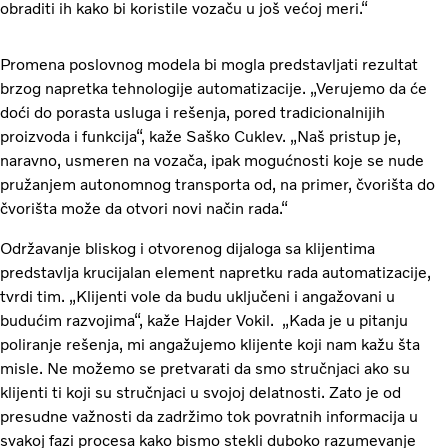
obraditi ih kako bi koristile vozaču u još većoj meri.“
Promena poslovnog modela bi mogla predstavljati rezultat
brzog napretka tehnologije automatizacije. „Verujemo da će
doći do porasta usluga i rešenja, pored tradicionalnijih
proizvoda i funkcija“, kaže Saško Cuklev. „Naš pristup je,
naravno, usmeren na vozača, ipak mogućnosti koje se nude
pružanjem autonomnog transporta od, na primer, čvorišta do
čvorišta može da otvori novi način rada.“
Održavanje bliskog i otvorenog dijaloga sa klijentima
predstavlja krucijalan element napretku rada automatizacije,
tvrdi tim. „Klijenti vole da budu uključeni i angažovani u
budućim razvojima“, kaže Hajder Vokil. „Kada je u pitanju
poliranje rešenja, mi angažujemo klijente koji nam kažu šta
misle. Ne možemo se pretvarati da smo stručnjaci ako su
klijenti ti koji su stručnjaci u svojoj delatnosti. Zato je od
presudne važnosti da zadržimo tok povratnih informacija u
svakoj fazi procesa kako bismo stekli duboko razumevanje