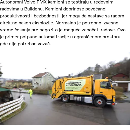
Autonomni Volvo FMX kamioni se testiraju u redovnim
radovima u Bulidenu. Kamioni doprinose povećanoj
produktivnosti i bezbednosti, jer mogu da nastave sa radom
direktno nakon eksplozije. Normalno je potrebno izvesno
vreme čekanja pre nego što je moguće započeti radove. Ovo
je primer potpune automatizacije u ograničenom prostoru,
gde nije potreban vozač.