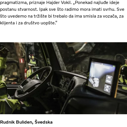
pragmatizma, priznaje Hajder Vokil. „Ponekad najluđe ideje
postanu stvarnost. Ipak sve što radimo mora imati svrhu. Sve
što uvedemo na tržište bi trebalo da ima smisla za vozača, za
klijenta i za društvo uopšte.“
Rudnik Buliden, Švedska