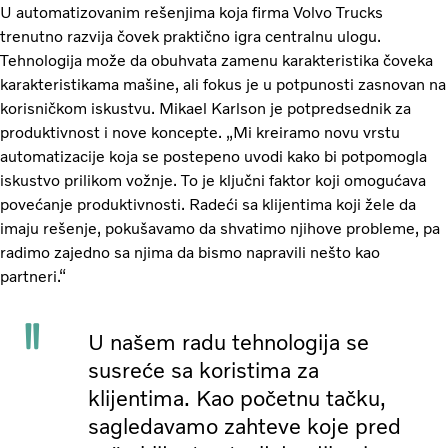
U automatizovanim rešenjima koja firma Volvo Trucks
trenutno razvija čovek praktično igra centralnu ulogu.
Tehnologija može da obuhvata zamenu karakteristika čoveka
karakteristikama mašine, ali fokus je u potpunosti zasnovan na
korisničkom iskustvu. Mikael Karlson je potpredsednik za
produktivnost i nove koncepte. „Mi kreiramo novu vrstu
automatizacije koja se postepeno uvodi kako bi potpomogla
iskustvo prilikom vožnje. To je ključni faktor koji omogućava
povećanje produktivnosti. Radeći sa klijentima koji žele da
imaju rešenje, pokušavamo da shvatimo njihove probleme, pa
radimo zajedno sa njima da bismo napravili nešto kao
partneri.“
U našem radu tehnologija se
susreće sa koristima za
klijentima. Kao početnu tačku,
sagledavamo zahteve koje pred